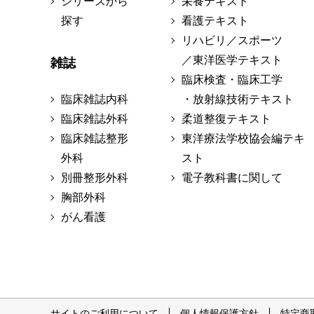
シリーズから
栄養テキスト
探す
看護テキスト
リハビリ／スポーツ
／東洋医学テキスト
雑誌
臨床検査・臨床工学
臨床雑誌内科
・放射線技術テキスト
臨床雑誌外科
柔道整復テキスト
臨床雑誌整形
東洋療法学校協会編テキ
外科
スト
別冊整形外科
電子教科書に関して
胸部外科
がん看護
サイトのご利用について
個人情報保護方針
特定商