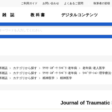
ご利用ガイド
お問い合わせ
よくあるご質問
執筆者の皆様
雑 誌
教 科 書
デジタルコンテンツ
洋雑誌
カテゴリから探す
ﾘｳﾏﾁ･ｽﾎﾟｰﾂ･ﾘﾊﾋﾞﾘ･老年病
老年病･老人医学
洋雑誌
カテゴリから探す
ﾘｳﾏﾁ･ｽﾎﾟｰﾂ･ﾘﾊﾋﾞﾘ･老年病
ﾘﾊﾋﾞﾘﾃｰｼｮﾝ･理学療
洋雑誌
カテゴリから探す
精神医学
精神医学
Journal of Traumatic 