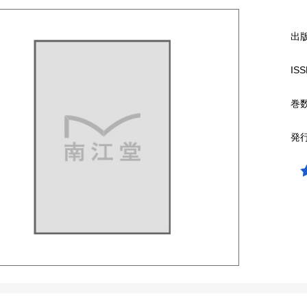
出
ISS
巻
発