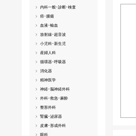
内科一般･診断･検査
癌･腫瘍
血液･輸血
放射線･超音波
小児科･新生児
産婦人科
循環器･呼吸器
消化器
精神医学
神経･脳神経外科
外科･救急･麻酔
整形外科
腎臓･泌尿器
皮膚･形成外科
眼科