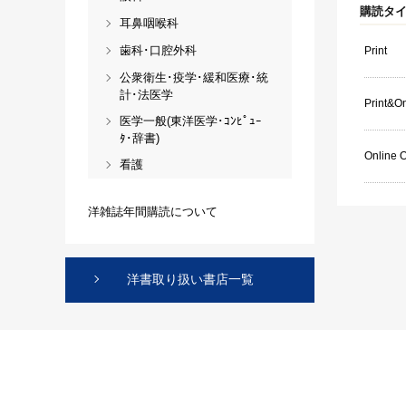
購読タ
耳鼻咽喉科
歯科･口腔外科
Print
公衆衛生･疫学･緩和医療･統
計･法医学
Print&On
医学一般(東洋医学･ｺﾝﾋﾟｭｰ
ﾀ･辞書)
Online 
看護
洋雑誌年間購読について
洋書取り扱い書店一覧