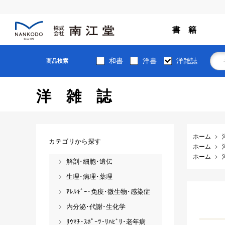
書 籍
和書
洋書
洋雑誌
商品検索
洋雑誌
ホーム
カテゴリから探す
ホーム
ホーム
解剖･細胞･遺伝
生理･病理･薬理
ｱﾚﾙｷﾞｰ･免疫･微生物･感染症
内分泌･代謝･生化学
ﾘｳﾏﾁ･ｽﾎﾟｰﾂ･ﾘﾊﾋﾞﾘ･老年病