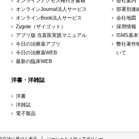
オンラインアクセス権付き書籍
会社案内
オンラインJournal法人サービス
部署別連
オンラインBook法人サービス
会社地図
Zygote（ザイゴット）
採用情報
アプリ版 当直医実践マニュアル
ISMS基
今日の治療薬アプリ
弊社著作
今日の治療薬WEB
いて
最新の臨床WEB
洋書・洋雑誌
洋書
洋雑誌
電子製品
取引法に基づく表示
ソーシャルメディアポリシー