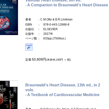
Valvular Heart Disease, 6th ed.
- A Companion to Braunwald's Heart Disease
著者
：C.M.Otto & B.R.Lindman
ISBN
： 978-0-443-12688-8
出版社
： ELSEVIER
出版年
： 2027年
ページ数
： 633pp.(750illus.)
50,809円
定価
(本体46,190円 ＋ 税)
Braunwald's Heart Disease, 13th ed., in 2
vols.
- A Textbook of Cardiovascular Medicine