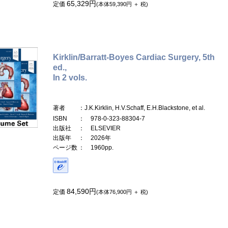
65,329円
定価
(本体59,390円 ＋ 税)
Kirklin/Barratt-Boyes Cardiac Surgery, 5th
ed.,
In 2 vols.
著者
：J.K.Kirklin, H.V.Schaff, E.H.Blackstone, et al.
ISBN
： 978-0-323-88304-7
出版社
： ELSEVIER
出版年
： 2026年
ページ数
： 1960pp.
84,590円
定価
(本体76,900円 ＋ 税)