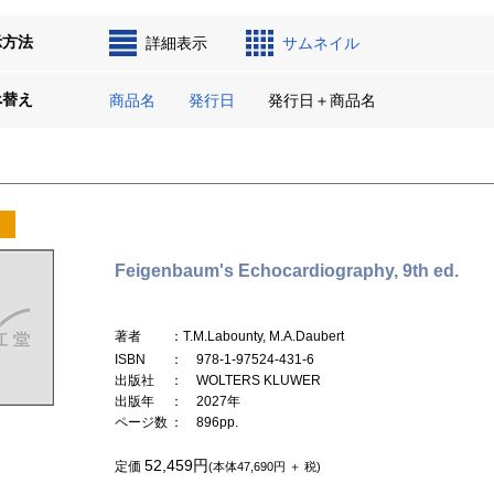
示方法
詳細表示
サムネイル
べ替え
商品名
発行日
発行日＋商品名
Feigenbaum's Echocardiography, 9th ed.
著者
：T.M.Labounty, M.A.Daubert
ISBN
： 978-1-97524-431-6
出版社
： WOLTERS KLUWER
出版年
： 2027年
ページ数
： 896pp.
52,459円
定価
(本体47,690円 ＋ 税)