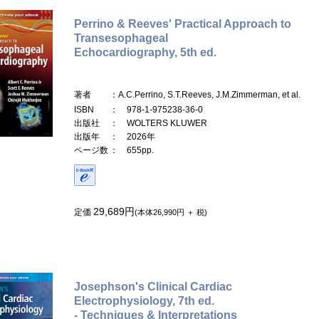
Perrino & Reeves' Practical Approach to
Transesophageal
Echocardiography, 5th ed.
著者
：A.C.Perrino, S.T.Reeves, J.M.Zimmerman, et al.
ISBN
： 978-1-975238-36-0
出版社
： WOLTERS KLUWER
出版年
： 2026年
ページ数
： 655pp.
29,689円
定価
(本体26,990円 ＋ 税)
Josephson's Clinical Cardiac
Electrophysiology, 7th ed.
- Techniques & Interpretations