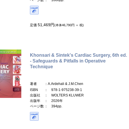
51,469円
定価
(本体46,790円 ＋ 税)
Khonsari & Sintek's Cardiac Surgery, 6th ed.
- Safeguards & Pitfalls in Operative
Technique
著者
：A.Ardehali & J.M.Chen
ISBN
： 978-1-975238-39-1
出版社
： WOLTERS KLUWER
出版年
： 2026年
ページ数
： 394pp.