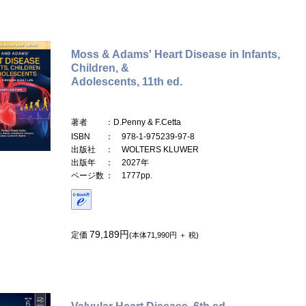
Moss & Adams' Heart Disease in Infants,
Children, &
Adolescents, 11th ed.
著者
：D.Penny & F.Cetta
ISBN
： 978-1-975239-97-8
出版社
： WOLTERS KLUWER
出版年
： 2027年
ページ数
： 1777pp.
79,189円
定価
(本体71,990円 ＋ 税)