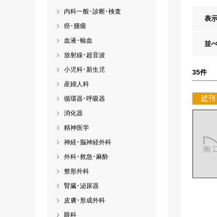
内科一般･診断･検査
表
癌･腫瘍
血液･輸血
並
放射線･超音波
小児科･新生児
35
件
産婦人科
循環器･呼吸器
消化器
精神医学
神経･脳神経外科
外科･救急･麻酔
整形外科
腎臓･泌尿器
皮膚･形成外科
眼科