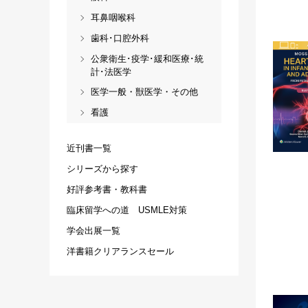
耳鼻咽喉科
歯科･口腔外科
公衆衛生･疫学･緩和医療･統
計･法医学
医学一般・獣医学・その他
看護
近刊書一覧
シリーズから探す
好評参考書・教科書
臨床留学への道 USMLE対策
学会出展一覧
洋書籍クリアランスセール