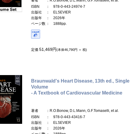
著者
：R.O.Bonow, D.L.Mann, G.F.Tomaselli, et al.
ISBN
： 978-0-443-24974-7
出版社
： ELSEVIER
出版年
： 2026年
ページ数
： 1888pp.
51,469円
定価
(本体46,790円 ＋ 税)
Braunwald's Heart Disease, 13th ed., Single
Volume
- A Textbook of Cardiovascular Medicine
著者
：R.O.Bonow, D.L.Mann, G.F.Tomaselli, et al.
ISBN
： 978-0-443-43416-7
出版社
： ELSEVIER
出版年
： 2026年
ページ数
： 1888pp.