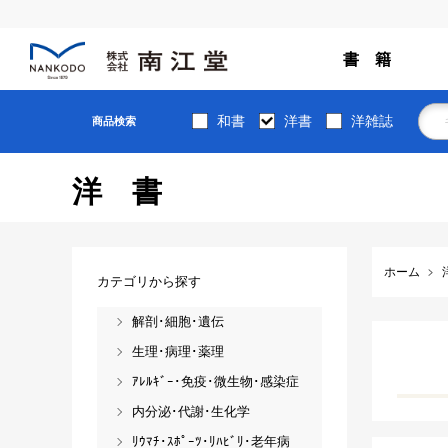
書 籍
和書
洋書
洋雑誌
商品検索
洋書
ホーム
カテゴリから探す
解剖･細胞･遺伝
生理･病理･薬理
ｱﾚﾙｷﾞｰ･免疫･微生物･感染症
内分泌･代謝･生化学
ﾘｳﾏﾁ･ｽﾎﾟｰﾂ･ﾘﾊﾋﾞﾘ･老年病