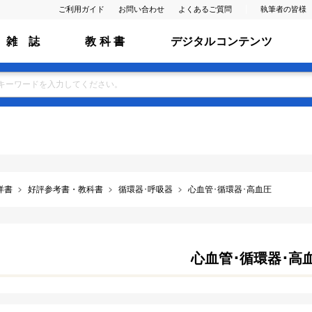
ご利用ガイド
お問い合わせ
よくあるご質問
執筆者の皆様
雑 誌
教 科 書
デジタルコンテンツ
洋書
好評参考書・教科書
循環器･呼吸器
心血管･循環器･高血圧
心血管･循環器･高