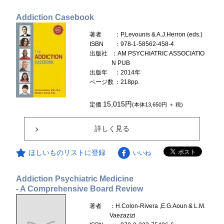
Addiction Casebook
著者
：P.Levounis & A.J.Herron (eds.)
ISBN
：978-1-58562-458-4
出版社
：AM PSYCHIATRIC ASSOCIATIO
N PUB
出版年
：2014年
ページ数
：218pp.
15,015円
定価
(本体13,650円 ＋ 税)
詳しく見る
ほしいものリストに登録
いいね
Addiction Psychiatric Medicine
- A Comprehensive Board Review
著者
：H.Colon-Rivera ,E.G.Aoun & L.M.
Vaezazizi