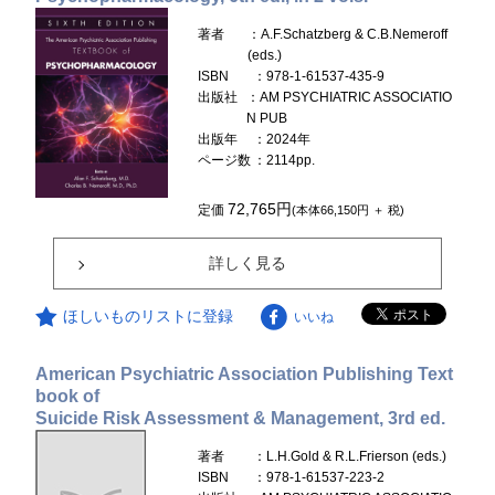
著者
：A.F.Schatzberg & C.B.Nemeroff
(eds.)
ISBN
：978-1-61537-435-9
出版社
：AM PSYCHIATRIC ASSOCIATIO
N PUB
出版年
：2024年
ページ数
：2114pp.
72,765円
定価
(本体66,150円 ＋ 税)
詳しく見る
ほしいものリストに登録
いいね
American Psychiatric Association Publishing Text
book of
Suicide Risk Assessment & Management, 3rd ed.
著者
：L.H.Gold & R.L.Frierson (eds.)
ISBN
：978-1-61537-223-2