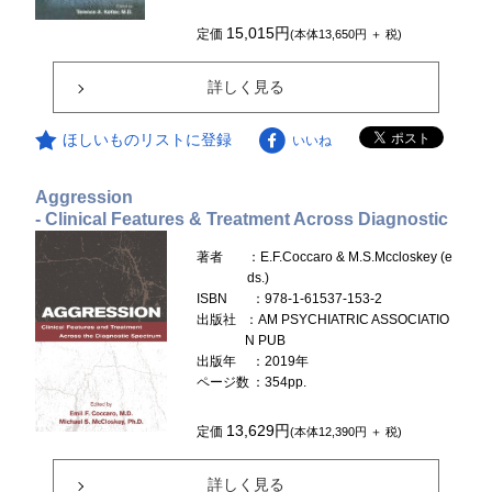
15,015円
定価
(本体13,650円 ＋ 税)
詳しく見る
ほしいものリストに登録
いいね
Aggression
- Clinical Features & Treatment Across Diagnostic
著者
：E.F.Coccaro & M.S.Mccloskey (e
ds.)
ISBN
：978-1-61537-153-2
出版社
：AM PSYCHIATRIC ASSOCIATIO
N PUB
出版年
：2019年
ページ数
：354pp.
13,629円
定価
(本体12,390円 ＋ 税)
詳しく見る