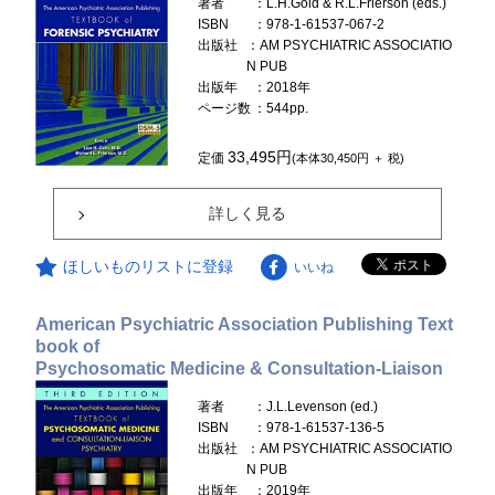
著者
：L.H.Gold & R.L.Frierson (eds.)
ISBN
：978-1-61537-067-2
出版社
：AM PSYCHIATRIC ASSOCIATIO
N PUB
出版年
：2018年
ページ数
：544pp.
33,495円
定価
(本体30,450円 ＋ 税)
詳しく見る
ほしいものリストに登録
いいね
American Psychiatric Association Publishing Text
book of
Psychosomatic Medicine & Consultation-Liaison
著者
：J.L.Levenson (ed.)
ISBN
：978-1-61537-136-5
出版社
：AM PSYCHIATRIC ASSOCIATIO
N PUB
出版年
：2019年