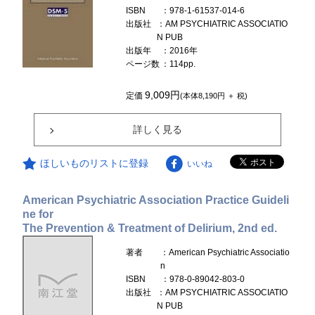
ISBN
：978-1-61537-014-6
出版社
：AM PSYCHIATRIC ASSOCIATIO
N PUB
出版年
：2016年
ページ数
：114pp.
9,009円
定価
(本体8,190円 ＋ 税)
詳しく見る
ほしいものリストに登録
いいね
American Psychiatric Association Practice Guideli
ne for
The Prevention & Treatment of Delirium, 2nd ed.
著者
：American Psychiatric Associatio
n
ISBN
：978-0-89042-803-0
出版社
：AM PSYCHIATRIC ASSOCIATIO
N PUB