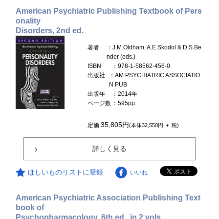
American Psychiatric Publishing Textbook of Pers
onality
Disorders, 2nd ed.
著者
：J.M.Oldham, A.E.Skodol & D.S.Be
nder (eds.)
ISBN
：978-1-58562-456-0
出版社
：AM PSYCHIATRIC ASSOCIATIO
N PUB
出版年
：2014年
ページ数
：595pp.
35,805円
定価
(本体32,550円 ＋ 税)
詳しく見る
ほしいものリストに登録
いいね
American Psychiatric Association Publishing Text
book of
Psychopharmacology, 6th ed., in 2 vols.