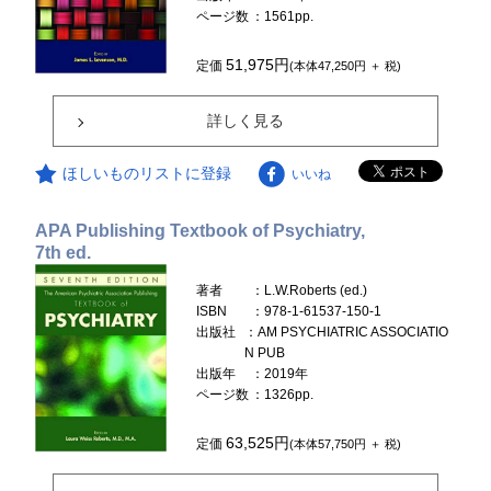
ページ数
：1561pp.
51,975円
定価
(本体47,250円 ＋ 税)
詳しく見る
ほしいものリストに登録
いいね
APA Publishing Textbook of Psychiatry,
7th ed.
著者
：L.W.Roberts (ed.)
ISBN
：978-1-61537-150-1
出版社
：AM PSYCHIATRIC ASSOCIATIO
N PUB
出版年
：2019年
ページ数
：1326pp.
63,525円
定価
(本体57,750円 ＋ 税)