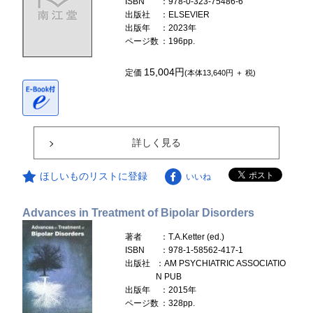
ISBN
：978-0-323-75486-6
出版社
：ELSEVIER
出版年
：2023年
ページ数
：196pp.
15,004円
定価
(本体13,640円 ＋ 税)
詳しく見る
ほしいものリストに登録
いいね
Advances in Treatment of Bipolar Disorders
著者
：T.A.Ketter (ed.)
ISBN
：978-1-58562-417-1
出版社
：AM PSYCHIATRIC ASSOCIATIO
N PUB
出版年
：2015年
ページ数
：328pp.