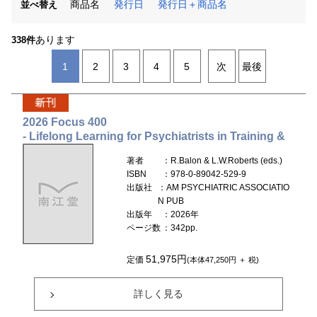
商品名
発行日
発行日＋商品名
並べ替え
あります
338件
1
2
3
4
5
次
最後
2026 Focus 400
- Lifelong Learning for Psychiatrists in Training &
著者
：R.Balon & L.W.Roberts (eds.)
ISBN
：978-0-89042-529-9
出版社
：AM PSYCHIATRIC ASSOCIATIO
N PUB
出版年
：2026年
ページ数
：342pp.
51,975円
定価
(本体47,250円 ＋ 税)
詳しく見る