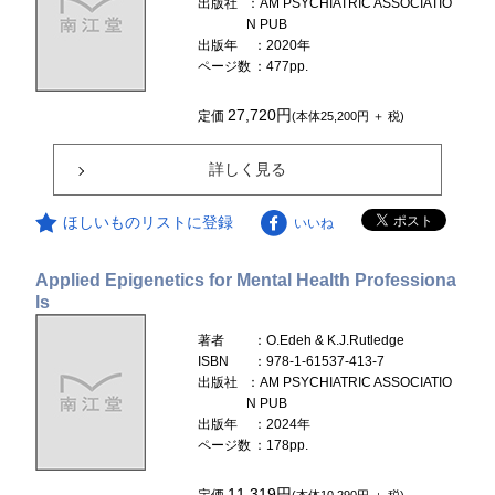
出版社
：AM PSYCHIATRIC ASSOCIATIO
N PUB
出版年
：2020年
ページ数
：477pp.
27,720円
定価
(本体25,200円 ＋ 税)
詳しく見る
ほしいものリストに登録
いいね
Applied Epigenetics for Mental Health Professiona
ls
著者
：O.Edeh & K.J.Rutledge
ISBN
：978-1-61537-413-7
出版社
：AM PSYCHIATRIC ASSOCIATIO
N PUB
出版年
：2024年
ページ数
：178pp.
11,319円