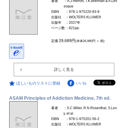
著者
：A.J.Herron, T.K.Brennan & A.Lev
esque
ISBN
：978-1-975220-83-9
出版社
：WOLTERS KLUWER
出版年
：2027年
ページ数
：821pp.
29,689円
定価
(本体26,990円 ＋ 税)
詳しく見る
ほしいものリストに登録
いいね
ASAM Principles of Addiction Medicine, 7th ed.
著者
：S.C.Miller, R.N.Rosenthal, S.Lev
y, et al.
ISBN
：978-1-975201-56-2
出版社
：WOLTERS KLUWER