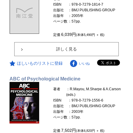
ISBN
：978-0-7279-1814-7
出版社
：BMJ PUBLISHING GROUP
出版年
：2005年
ページ数
：57pp.
6,039円
定価
(本体5,490円 ＋ 税)
詳しく見る
ほしいものリストに登録
いいね
ABC of Psychological Medicine
著者
：R.Mayou, M.Sharpe & A.Carson
(eds.)
ISBN
：978-0-7279-1556-6
出版社
：BMJ PUBLISHING GROUP
出版年
：2003年
ページ数
：57pp.
7,502円
定価
(本体6,820円 ＋ 税)