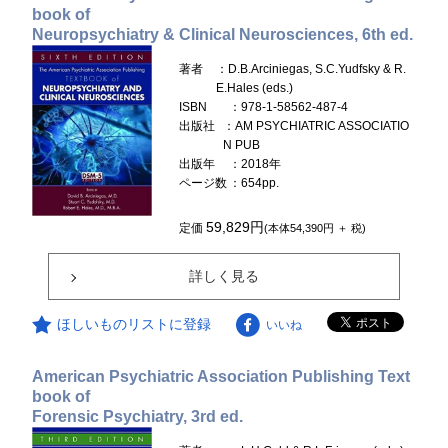
book of
Neuropsychiatry & Clinical Neurosciences, 6th ed.
著者
：D.B.Arciniegas, S.C.Yudfsky & R.
E.Hales (eds.)
ISBN
：978-1-58562-487-4
出版社
：AM PSYCHIATRIC ASSOCIATIO
N PUB
出版年
：2018年
ページ数
：654pp.
59,829円
定価
(本体54,390円 ＋ 税)
詳しく見る
ほしいものリストに登録
いいね
American Psychiatric Association Publishing Text
book of
Forensic Psychiatry, 3rd ed.