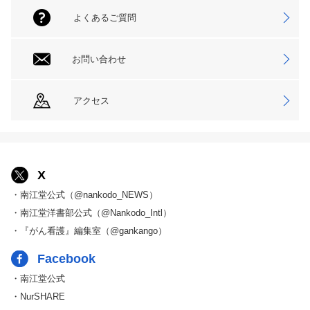
よくあるご質問
お問い合わせ
アクセス
X
・南江堂公式（@nankodo_NEWS）
・南江堂洋書部公式（@Nankodo_Intl）
・『がん看護』編集室（@gankango）
Facebook
・南江堂公式
・NurSHARE