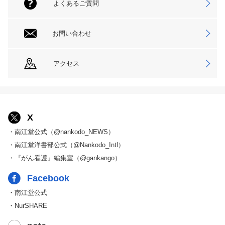
よくあるご質問
お問い合わせ
アクセス
X
・南江堂公式（@nankodo_NEWS）
・南江堂洋書部公式（@Nankodo_Intl）
・『がん看護』編集室（@gankango）
Facebook
・南江堂公式
・NurSHARE