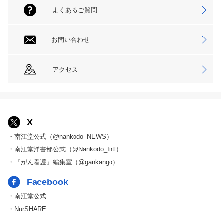
よくあるご質問
お問い合わせ
アクセス
X
・南江堂公式（@nankodo_NEWS）
・南江堂洋書部公式（@Nankodo_Intl）
・『がん看護』編集室（@gankango）
Facebook
・南江堂公式
・NurSHARE