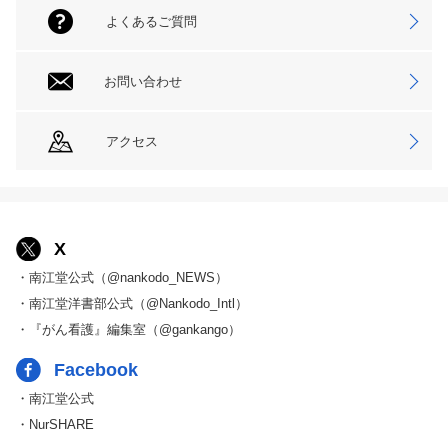
よくあるご質問
お問い合わせ
アクセス
X
・南江堂公式（@nankodo_NEWS）
・南江堂洋書部公式（@Nankodo_Intl）
・『がん看護』編集室（@gankango）
Facebook
・南江堂公式
・NurSHARE