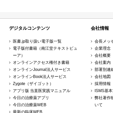
デジタルコンテンツ
会社情報
医書.jp取り扱い電子版一覧
会長メッ
電子版付書籍（南江堂テキストビュ
企業理念
ーア）
会社概要
オンラインアクセス権付き書籍
会社案内
オンラインJournal法人サービス
部署別連
オンラインBook法人サービス
会社地図
Zygote（ザイゴット）
採用情報
アプリ版 当直医実践マニュアル
ISMS基
今日の治療薬アプリ
弊社著作
今日の治療薬WEB
いて
最新の臨床WEB