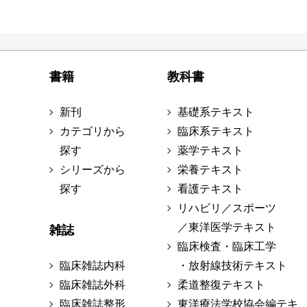
書籍
教科書
新刊
基礎系テキスト
カテゴリから
臨床系テキスト
探す
薬学テキスト
シリーズから
栄養テキスト
探す
看護テキスト
リハビリ／スポーツ
／東洋医学テキスト
雑誌
臨床検査・臨床工学
臨床雑誌内科
・放射線技術テキスト
臨床雑誌外科
柔道整復テキスト
臨床雑誌整形
東洋療法学校協会編テキ