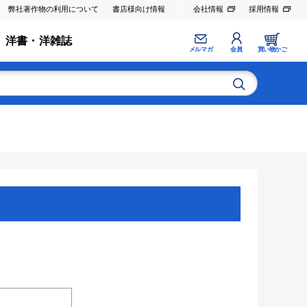
弊社著作物の利用について
書店様向け情報
会社情報
採用情報
洋書・洋雑誌
メルマガ
会員
買い物かご
。