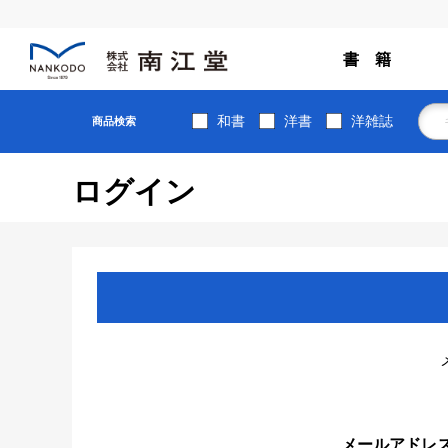
書 籍
和書
洋書
洋雑誌
商品検索
ログイン
メールアドレ