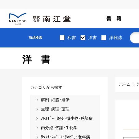
書 籍
和書
洋書
洋雑誌
商品検索
洋書
ホーム
カテゴリから探す
解剖･細胞･遺伝
生理･病理･薬理
ｱﾚﾙｷﾞｰ･免疫･微生物･感染症
内分泌･代謝･生化学
ﾘｳﾏﾁ･ｽﾎﾟｰﾂ･ﾘﾊﾋﾞﾘ･老年病