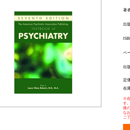
著
出
ISB
ペ
出
定
在
※
す
後
な
ご