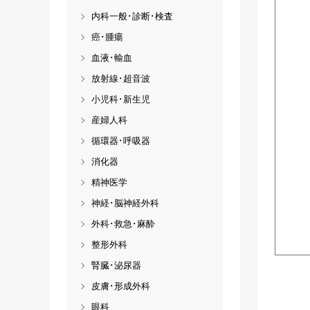
内科一般･診断･検査
癌･腫瘍
血液･輸血
放射線･超音波
小児科･新生児
産婦人科
循環器･呼吸器
消化器
精神医学
神経･脳神経外科
外科･救急･麻酔
整形外科
腎臓･泌尿器
皮膚･形成外科
眼科