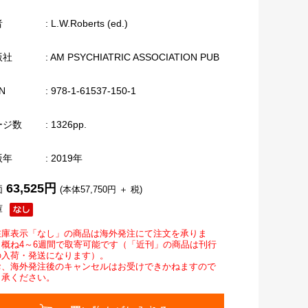
者
: L.W.Roberts (ed.)
版社
: AM PSYCHIATRIC ASSOCIATION PUB
N
: 978-1-61537-150-1
ージ数
: 1326pp.
版年
: 2019年
63,525円
価
(本体57,750円 ＋ 税)
庫
在庫表示「なし」の商品は海外発注にて注文を承りま
。概ね4～6週間で取寄可能です（「近刊」の商品は刊行
の入荷・発送になります）。
お、海外発注後のキャンセルはお受けできかねますので
了承ください。