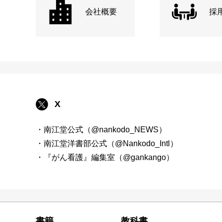
会社概要
採
X
・南江堂公式（@nankodo_NEWS）
・南江堂洋書部公式（@Nankodo_Intl）
・『がん看護』編集室（@gankango）
書籍
教科書