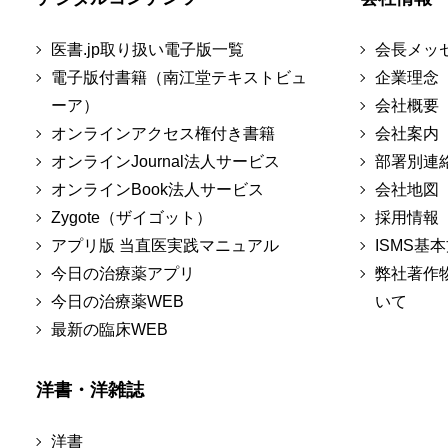
医書.jp取り扱い電子版一覧
会長メッ
電子版付書籍（南江堂テキストビュ
企業理念
ーア）
会社概要
オンラインアクセス権付き書籍
会社案内
オンラインJournal法人サービス
部署別連
オンラインBook法人サービス
会社地図
Zygote（ザイゴット）
採用情報
アプリ版 当直医実践マニュアル
ISMS基
今日の治療薬アプリ
弊社著作
今日の治療薬WEB
いて
最新の臨床WEB
洋書・洋雑誌
洋書