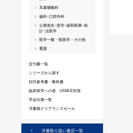
耳鼻咽喉科
歯科･口腔外科
公衆衛生･疫学･緩和医療･統
計･法医学
医学一般・獣医学・その他
看護
近刊書一覧
シリーズから探す
好評参考書・教科書
臨床留学への道 USMLE対策
学会出展一覧
洋書籍クリアランスセール
洋書取り扱い書店一覧