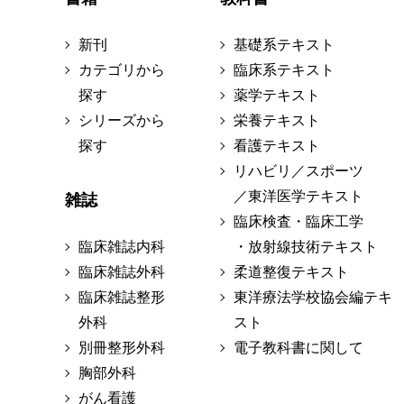
新刊
基礎系テキスト
カテゴリから
臨床系テキスト
探す
薬学テキスト
シリーズから
栄養テキスト
探す
看護テキスト
リハビリ／スポーツ
／東洋医学テキスト
雑誌
臨床検査・臨床工学
臨床雑誌内科
・放射線技術テキスト
臨床雑誌外科
柔道整復テキスト
臨床雑誌整形
東洋療法学校協会編テキ
外科
スト
別冊整形外科
電子教科書に関して
胸部外科
がん看護