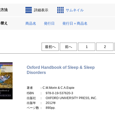
示方法
詳細表示
サムネイル
べ替え
商品名
発行日
発行日＋商品名
最初へ
前へ
1
2
Oxford Handbook of Sleep & Sleep
Disorders
著者
：C.M.Morin & C.A.Espie
ISBN
： 978-0-19-537620-3
出版社
： OXFORD UNIVERSITY PRESS, INC.
出版年
： 2012年
ページ数
： 890pp.