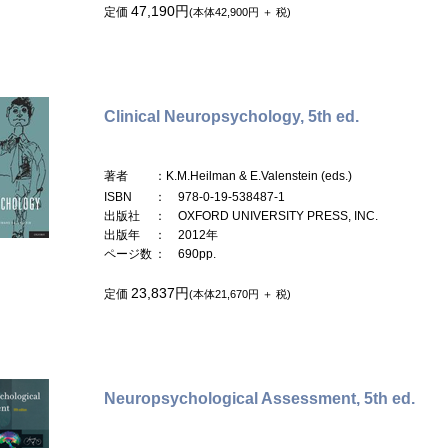
47,190円
定価
(本体42,900円 ＋ 税)
Clinical Neuropsychology, 5th ed.
著者
：K.M.Heilman & E.Valenstein (eds.)
ISBN
： 978-0-19-538487-1
出版社
： OXFORD UNIVERSITY PRESS, INC.
出版年
： 2012年
ページ数
： 690pp.
23,837円
定価
(本体21,670円 ＋ 税)
Neuropsychological Assessment, 5th ed.