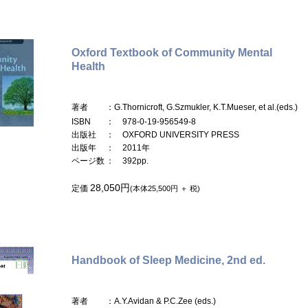
Oxford Textbook of Community Mental
Health
著者
：G.Thornicroft, G.Szmukler, K.T.Mueser, et al.(eds.)
ISBN
： 978-0-19-956549-8
出版社
： OXFORD UNIVERSITY PRESS
出版年
： 2011年
ページ数
： 392pp.
28,050円
定価
(本体25,500円 ＋ 税)
Handbook of Sleep Medicine, 2nd ed.
著者
：A.Y.Avidan & P.C.Zee (eds.)