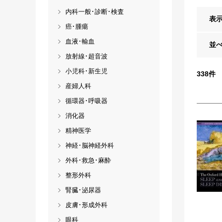
内科一般･診断･検査
表
癌･腫瘍
血液･輸血
並
放射線･超音波
小児科･新生児
338
件
産婦人科
循環器･呼吸器
消化器
精神医学
神経･脳神経外科
外科･救急･麻酔
整形外科
腎臓･泌尿器
皮膚･形成外科
眼科