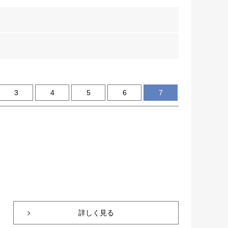
3
4
5
6
7
詳しく見る