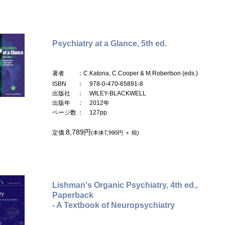
Psychiatry at a Glance, 5th ed.
著者
：C.Katona, C.Cooper & M.Robertson (eds.)
ISBN
： 978-0-470-65891-8
出版社
： WILEY-BLACKWELL
出版年
： 2012年
ページ数
： 127pp.
8,789円
定価
(本体7,990円 ＋ 税)
Lishman's Organic Psychiatry, 4th ed.,
Paperback
- A Textbook of Neuropsychiatry