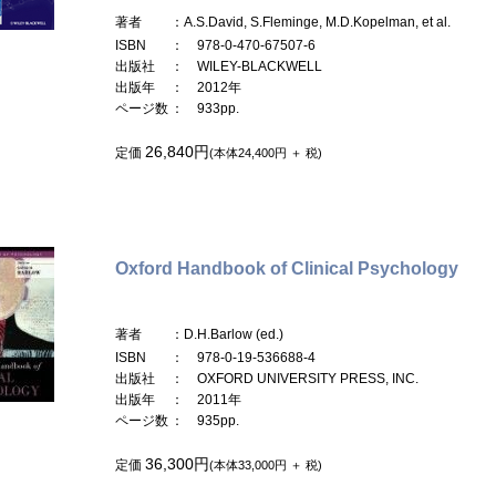
著者
：A.S.David, S.Fleminge, M.D.Kopelman, et al.
ISBN
： 978-0-470-67507-6
出版社
： WILEY-BLACKWELL
出版年
： 2012年
ページ数
： 933pp.
26,840円
定価
(本体24,400円 ＋ 税)
Oxford Handbook of Clinical Psychology
著者
：D.H.Barlow (ed.)
ISBN
： 978-0-19-536688-4
出版社
： OXFORD UNIVERSITY PRESS, INC.
出版年
： 2011年
ページ数
： 935pp.
36,300円
定価
(本体33,000円 ＋ 税)