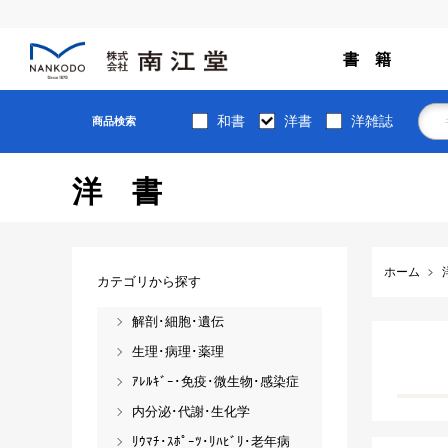
書 籍
和書
洋書
洋雑誌
商品検索
洋書
ホーム
カテゴリから探す
解剖･細胞･遺伝
生理･病理･薬理
ｱﾚﾙｷﾞｰ･免疫･微生物･感染症
内分泌･代謝･生化学
ﾘｳﾏﾁ･ｽﾎﾟｰﾂ･ﾘﾊﾋﾞﾘ･老年病