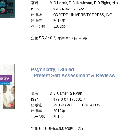
著者
：M.D.Lezak, D.B.Howieson, E.D.Bigler, et al.
ISBN
： 978-0-19-539552-5
出版社
： OXFORD UNIVERSITY PRESS, INC.
出版年
： 2012年
ページ数
： 1161pp.
55,440円
定価
(本体50,400円 ＋ 税)
Psychiatry, 13th ed.
- Pretest Self-Assessment & Reviews
著者
：D.L.Klamen & P.Pan
ISBN
： 978-0-07-176101-7
出版社
： MCGRAW HILL EDUCATION
出版年
： 2012年
ページ数
： 291pp.
6,160円
定価
(本体5,600円 ＋ 税)