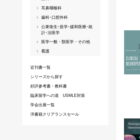
耳鼻咽喉科
歯科･口腔外科
公衆衛生･疫学･緩和医療･統
計･法医学
医学一般・獣医学・その他
看護
近刊書一覧
シリーズから探す
好評参考書・教科書
臨床留学への道 USMLE対策
学会出展一覧
洋書籍クリアランスセール