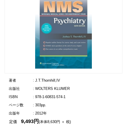
著者
: J.T.Thornhill,IV
出版社
: WOLTERS KLUWER
ISBN
: 978-1-60831-574-1
ページ数
: 303pp.
出版年
: 2012年
9,493円
定価
(本体8,630円 ＋ 税)