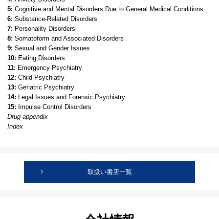
5:
Cognitive and Mental Disorders Due to General Medical Conditions
6:
Substance-Related Disorders
7:
Personality Disorders
8:
Somatoform and Associated Disorders
9:
Sexual and Gender Issues
10:
Eating Disorders
11:
Emergency Psychiatry
12:
Child Psychiatry
13:
Geriatric Psychiatry
14:
Legal Issues and Forensic Psychiatry
15:
Impulse Control Disorders
Drug appendix
Index
取扱い書店一覧