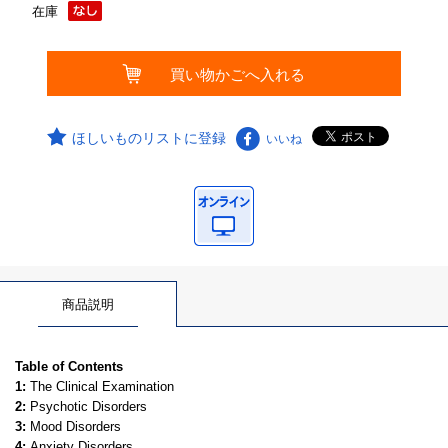
在庫
ほしいものリストに登録
いいね
商品説明
Table of Contents
1:
The Clinical Examination
2:
Psychotic Disorders
3:
Mood Disorders
4:
Anxiety Disorders