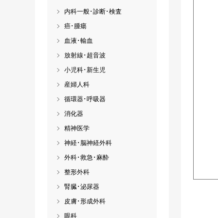
内科一般･診断･検査
癌･腫瘍
血液･輸血
放射線･超音波
小児科･新生児
産婦人科
循環器･呼吸器
消化器
精神医学
神経･脳神経外科
外科･救急･麻酔
整形外科
腎臓･泌尿器
皮膚･形成外科
眼科