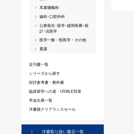
耳鼻咽喉科
歯科･口腔外科
公衆衛生･疫学･緩和医療･統
計･法医学
医学一般・獣医学・その他
看護
近刊書一覧
シリーズから探す
好評参考書・教科書
臨床留学への道 USMLE対策
学会出展一覧
洋書籍クリアランスセール
洋書取り扱い書店一覧