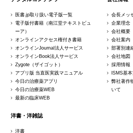
医書.jp取り扱い電子版一覧
会長メッ
電子版付書籍（南江堂テキストビュ
企業理念
ーア）
会社概要
オンラインアクセス権付き書籍
会社案内
オンラインJournal法人サービス
部署別連
オンラインBook法人サービス
会社地図
Zygote（ザイゴット）
採用情報
アプリ版 当直医実践マニュアル
ISMS基
今日の治療薬アプリ
弊社著作
今日の治療薬WEB
いて
最新の臨床WEB
洋書・洋雑誌
洋書