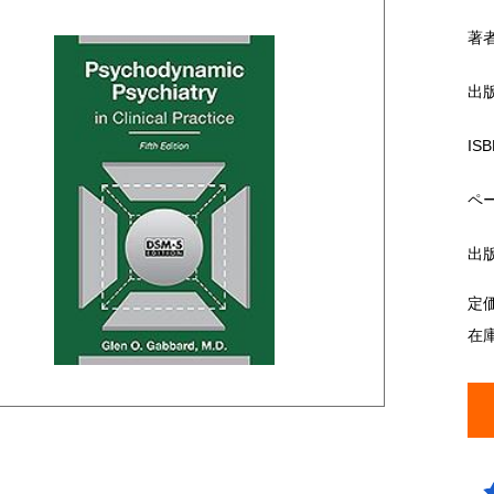
著
出
ISB
ペ
出
定
在