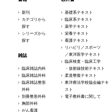
新刊
基礎系テキスト
カテゴリから
臨床系テキスト
探す
薬学テキスト
シリーズから
栄養テキスト
探す
看護テキスト
リハビリ／スポーツ
／東洋医学テキスト
雑誌
臨床検査・臨床工学
臨床雑誌内科
・放射線技術テキスト
臨床雑誌外科
柔道整復テキスト
臨床雑誌整形
東洋療法学校協会編テキ
外科
スト
別冊整形外科
電子教科書に関して
胸部外科
がん看護