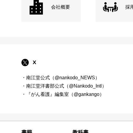
会社概要
採
X
・南江堂公式（@nankodo_NEWS）
・南江堂洋書部公式（@Nankodo_Intl）
・『がん看護』編集室（@gankango）
書籍
教科書