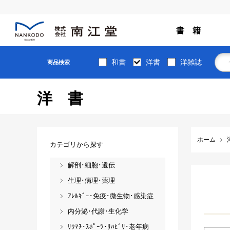
書 籍
和書
洋書
洋雑誌
商品検索
洋書
ホーム
カテゴリから探す
解剖･細胞･遺伝
生理･病理･薬理
ｱﾚﾙｷﾞｰ･免疫･微生物･感染症
内分泌･代謝･生化学
ﾘｳﾏﾁ･ｽﾎﾟｰﾂ･ﾘﾊﾋﾞﾘ･老年病