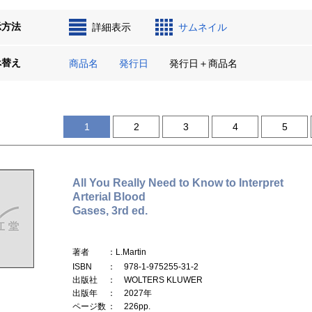
示方法
詳細表示
サムネイル
べ替え
商品名
発行日
発行日＋商品名
1
2
3
4
5
All You Really Need to Know to Interpret
Arterial Blood
Gases, 3rd ed.
著者
：L.Martin
ISBN
： 978-1-975255-31-2
出版社
： WOLTERS KLUWER
出版年
： 2027年
ページ数
： 226pp.