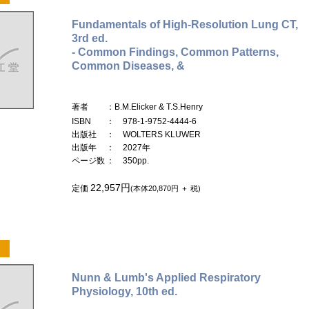
Fundamentals of High-Resolution Lung CT,
3rd ed.
- Common Findings, Common Patterns,
Common Diseases, &
著者
：B.M.Elicker & T.S.Henry
ISBN
： 978-1-9752-4444-6
出版社
： WOLTERS KLUWER
出版年
： 2027年
ページ数
： 350pp.
22,957円
定価
(本体20,870円 ＋ 税)
Nunn & Lumb's Applied Respiratory
Physiology, 10th ed.