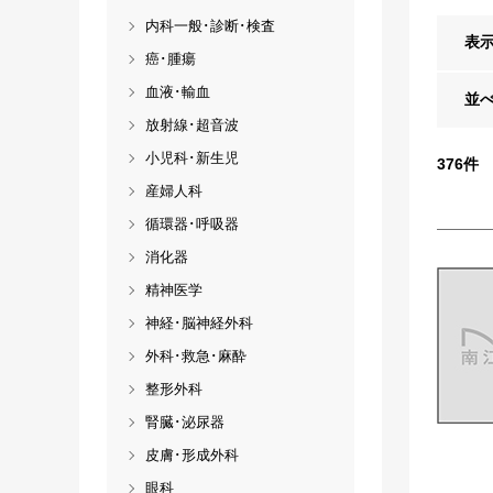
内科一般･診断･検査
表
癌･腫瘍
血液･輸血
並
放射線･超音波
小児科･新生児
376
件
産婦人科
循環器･呼吸器
消化器
精神医学
神経･脳神経外科
外科･救急･麻酔
整形外科
腎臓･泌尿器
皮膚･形成外科
眼科