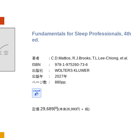
Fundamentals for Sleep Professionals, 4th
ed.
著者
：C.D.Mattice, R.J.Brooks, T.L.Lee-Chiong, et al.
ISBN
： 978-1-975260-73-6
出版社
： WOLTERS KLUWER
出版年
： 2027年
ページ数
： 880pp.
29,689円
定価
(本体26,990円 ＋ 税)