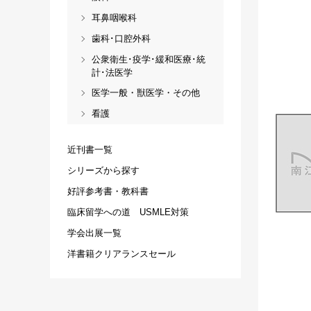
耳鼻咽喉科
歯科･口腔外科
公衆衛生･疫学･緩和医療･統
計･法医学
医学一般・獣医学・その他
看護
近刊書一覧
シリーズから探す
好評参考書・教科書
臨床留学への道 USMLE対策
学会出展一覧
洋書籍クリアランスセール