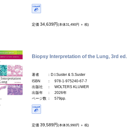
34,639円
定価
(本体31,490円 ＋ 税)
Biopsy Interpretation of the Lung, 3rd ed.
著者
：D.I.Suster & S.Suster
ISBN
： 978-1-975240-67-7
出版社
： WOLTERS KLUWER
出版年
： 2026年
ページ数
： 579pp.
39,589円
定価
(本体35,990円 ＋ 税)