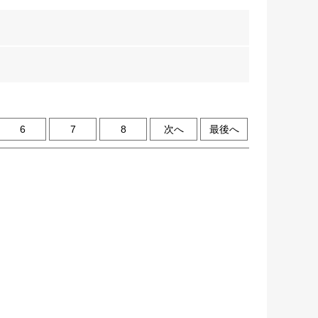
6
7
8
次へ
最後へ