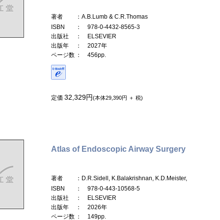
著者
：A.B.Lumb & C.R.Thomas
ISBN
： 978-0-4432-8565-3
出版社
： ELSEVIER
出版年
： 2027年
ページ数
： 456pp.
32,329円
定価
(本体29,390円 ＋ 税)
Atlas of Endoscopic Airway Surgery
著者
：D.R.Sidell, K.Balakrishnan, K.D.Meister,
ISBN
： 978-0-443-10568-5
出版社
： ELSEVIER
出版年
： 2026年
ページ数
： 149pp.