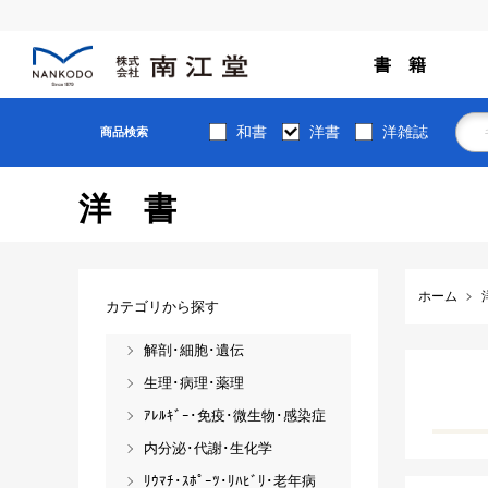
書 籍
和書
洋書
洋雑誌
商品検索
洋書
ホーム
カテゴリから探す
解剖･細胞･遺伝
生理･病理･薬理
ｱﾚﾙｷﾞｰ･免疫･微生物･感染症
内分泌･代謝･生化学
ﾘｳﾏﾁ･ｽﾎﾟｰﾂ･ﾘﾊﾋﾞﾘ･老年病