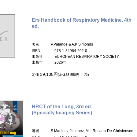
Ers Handbook of Respiratory Medicine, 4th
ed.
著者
：P.Palange & A.K.Simonds
ISBN
： 978-1-84984-202-0
出版社
： EUROPEAN RESPIRATORY SOCIETY
出版年
： 2026年
39,105円
定価
(本体35,550円 ＋ 税)
HRCT of the Lung, 3rd ed.
(Specialty Imaging Series)
著者
：S.Martinez-Jimenez, M.L.Rosado-De-Christenson