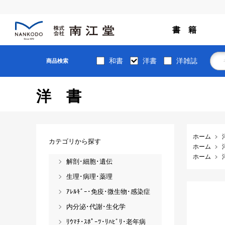
書 籍
和書
洋書
洋雑誌
商品検索
洋書
ホーム
カテゴリから探す
ホーム
ホーム
解剖･細胞･遺伝
生理･病理･薬理
ｱﾚﾙｷﾞｰ･免疫･微生物･感染症
内分泌･代謝･生化学
ﾘｳﾏﾁ･ｽﾎﾟｰﾂ･ﾘﾊﾋﾞﾘ･老年病