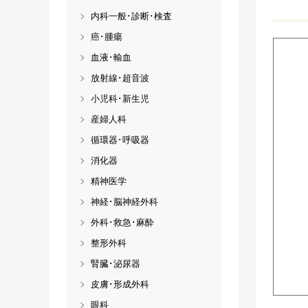
内科一般･診断･検査
癌･腫瘍
血液･輸血
放射線･超音波
小児科･新生児
産婦人科
循環器･呼吸器
消化器
精神医学
神経･脳神経外科
外科･救急･麻酔
整形外科
腎臓･泌尿器
皮膚･形成外科
眼科