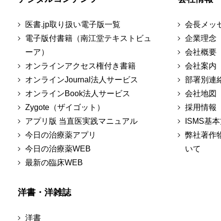
医書.jp取り扱い電子版一覧
会長メッ
電子版付書籍（南江堂テキストビュ
企業理念
ーア）
会社概要
オンラインアクセス権付き書籍
会社案内
オンラインJournal法人サービス
部署別連
オンラインBook法人サービス
会社地図
Zygote（ザイゴット）
採用情報
アプリ版 当直医実践マニュアル
ISMS基
今日の治療薬アプリ
弊社著作
今日の治療薬WEB
いて
最新の臨床WEB
洋書・洋雑誌
洋書