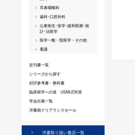
耳鼻咽喉科
歯科･口腔外科
公衆衛生･疫学･緩和医療･統
計･法医学
医学一般・獣医学・その他
看護
近刊書一覧
シリーズから探す
好評参考書・教科書
臨床留学への道 USMLE対策
学会出展一覧
洋書籍クリアランスセール
洋書取り扱い書店一覧