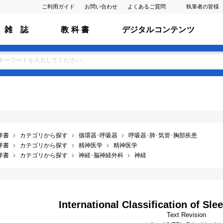
ご利用ガイド
お問い合わせ
よくあるご質問
執筆者の皆様
雑 誌
教 科 書
デジタルコンテンツ
洋書
カテゴリから探す
循環器･呼吸器
呼吸器･肺･気管･胸部疾患
洋書
カテゴリから探す
精神医学
精神医学
洋書
カテゴリから探す
神経･脳神経外科
神経
International Classification of Sle
Text Revision