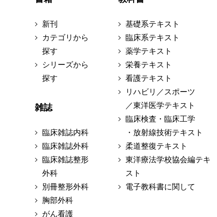
新刊
基礎系テキスト
カテゴリから
臨床系テキスト
探す
薬学テキスト
シリーズから
栄養テキスト
探す
看護テキスト
リハビリ／スポーツ
／東洋医学テキスト
雑誌
臨床検査・臨床工学
臨床雑誌内科
・放射線技術テキスト
臨床雑誌外科
柔道整復テキスト
臨床雑誌整形
東洋療法学校協会編テキ
外科
スト
別冊整形外科
電子教科書に関して
胸部外科
がん看護