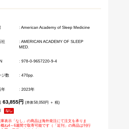
者
: American Academy of Sleep Medicine
版社
: AMERICAN ACADEMY OF SLEEP
MED.
N
: 978-0-9657220-9-4
ージ数
: 470pp.
版年
: 2023年
63,855円
価
(本体58,050円 ＋ 税)
庫
在庫表示「なし」の商品は海外発注にて注文を承りま
。概ね4～6週間で取寄可能です（「近刊」の商品は刊行