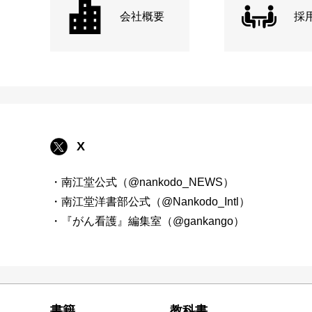
会社概要
採
X
・南江堂公式（@nankodo_NEWS）
・南江堂洋書部公式（@Nankodo_Intl）
・『がん看護』編集室（@gankango）
書籍
教科書