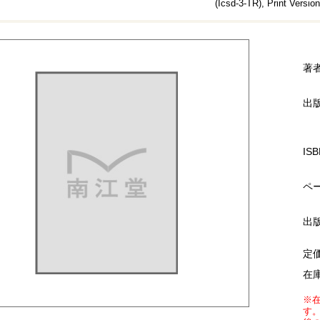
(Icsd-3-TR), Print Version
著
出
ISB
ペ
出
定
在
※
す