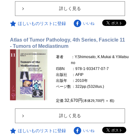
詳しく見る
ほしいものリストに登録
いいね
Atlas of Tumor Pathology, 4th Series, Fascicle 11
- Tumors of Mediastinum
著者
：Y.Shimosato, K.Mukai & Y.Matsu
no
ISBN
：978-1-933477-07-7
出版社
：AFIP
出版年
：2010年
ページ数
：322pp.(532illus.)
32,670円
定価
(本体29,700円 ＋ 税)
詳しく見る
ほしいものリストに登録
いいね