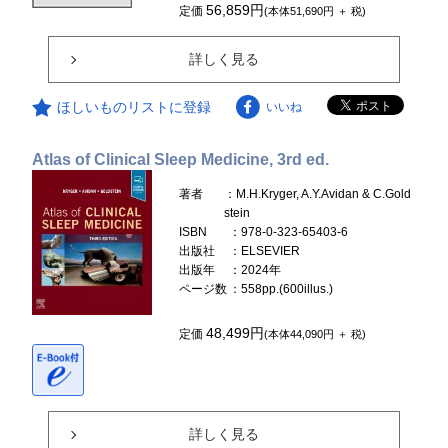
56,859円
定価
(本体51,690円 ＋ 税)
詳しく見る
ほしいものリストに登録
いいね
Atlas of Clinical Sleep Medicine, 3rd ed.
著者
：M.H.Kryger, A.Y.Avidan & C.Gold
stein
ISBN
：978-0-323-65403-6
出版社
：ELSEVIER
出版年
：2024年
ページ数
：558pp.(600illus.)
48,499円
定価
(本体44,090円 ＋ 税)
詳しく見る