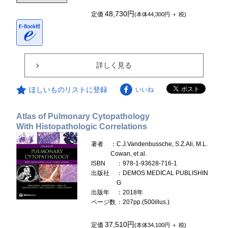
48,730円
定価
(本体44,300円 ＋ 税)
詳しく見る
ほしいものリストに登録
いいね
Atlas of Pulmonary Cytopathology
With Histopathologic Correlations
著者
：C.J.Vandenbussche, S.Z.Ali, M.L.
Cowan, et al.
ISBN
：978-1-93628-716-1
出版社
：DEMOS MEDICAL PUBLISHIN
G
出版年
：2018年
ページ数
：207pp.(500illus.)
37,510円
定価
(本体34,100円 ＋ 税)