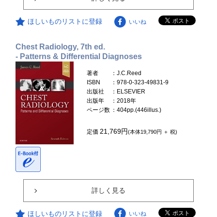
ほしいものリストに登録
いいね
Chest Radiology, 7th ed.
- Patterns & Differential Diagnoses
著者
：J.C.Reed
ISBN
：978-0-323-49831-9
出版社
：ELSEVIER
出版年
：2018年
ページ数
：404pp.(446illus.)
21,769円
定価
(本体19,790円 ＋ 税)
詳しく見る
ほしいものリストに登録
いいね