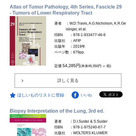
Atlas of Tumor Pathology, 4th Series, Fascicle 29
- Tumors of Lower Respiratory Tract
著者
：W.D.Travis, A.G.Nicholson, K.R.Ge
isinger, et al.
ISBN
：978-1-933477-46-6
出版社
：AFIP
出版年
：2019年
ページ数
：679pp.
54,285円
定価
(本体49,350円 ＋ 税)
詳しく見る
ほしいものリストに登録
いいね
Biopsy Interpretation of the Lung, 3rd ed.
著者
：D.I.Suster & S.Suster
ISBN
：978-1-975240-67-7
出版社
：WOLTERS KLUWER