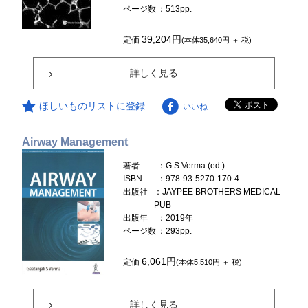
ページ数
：513pp.
39,204円
定価
(本体35,640円 ＋ 税)
詳しく見る
ほしいものリストに登録
いいね
Airway Management
著者
：G.S.Verma (ed.)
ISBN
：978-93-5270-170-4
出版社
：JAYPEE BROTHERS MEDICAL
PUB
出版年
：2019年
ページ数
：293pp.
6,061円
定価
(本体5,510円 ＋ 税)
詳しく見る