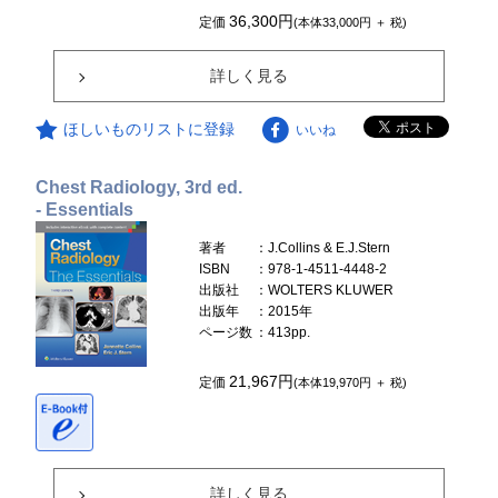
36,300円
定価
(本体33,000円 ＋ 税)
詳しく見る
ほしいものリストに登録
いいね
Chest Radiology, 3rd ed.
- Essentials
著者
：J.Collins & E.J.Stern
ISBN
：978-1-4511-4448-2
出版社
：WOLTERS KLUWER
出版年
：2015年
ページ数
：413pp.
21,967円
定価
(本体19,970円 ＋ 税)
詳しく見る