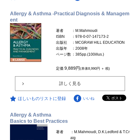
Allergy & Asthma -Practical Diagnosis & Managem
ent
著者
：M.Mahmoudi
ISBN
：978-0-07-147173-2
出版社
：MCGRAW HILL EDUCATION
出版年
：2008年
ページ数
：385pp.(100illus.)
9,889円
定価
(本体8,990円 ＋ 税)
詳しく見る
ほしいものリストに登録
いいね
Allergy & Asthma
Basics to Best Practices
著者
：M.Mahmoudi, D.K.Ledford & T.Cr
aig