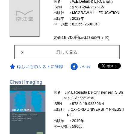
著者
：W.E.Deturk & L.P.Cahalin
ISBN
：978-1-264-25751-5
出版社
：MCGRAW HILL EDUCATION
出版年
：2023年
ページ数
：815pp.(250illus.)
18,700円
定価
(本体17,000円 ＋ 税)
詳しく見る
ほしいものリストに登録
いいね
Chest Imaging
著者
：M.L.Rosado De Christensen, S.Bh
alla, G.Abbott, et al.
ISBN
：978-0-19-985806-4
出版社
：OXFORD UNIVERSITY PRESS, I
NC.
出版年
：2019年
ページ数
：586pp.