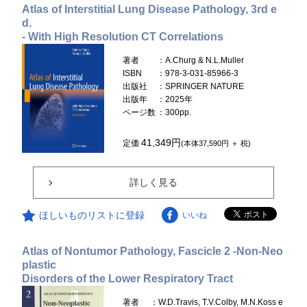
Atlas of Interstitial Lung Disease Pathology, 3rd e
d.
- With High Resolution CT Correlations
著者
：A.Churg & N.L.Muller
ISBN
：978-3-031-85966-3
出版社
：SPRINGER NATURE
出版年
：2025年
ページ数
：300pp.
41,349円
定価
(本体37,590円 ＋ 税)
詳しく見る
ほしいものリストに登録
いいね
Atlas of Nontumor Pathology, Fascicle 2 -Non-Neo
plastic
Disorders of the Lower Respiratory Tract
著者
：W.D.Travis, T.V.Colby, M.N.Koss e