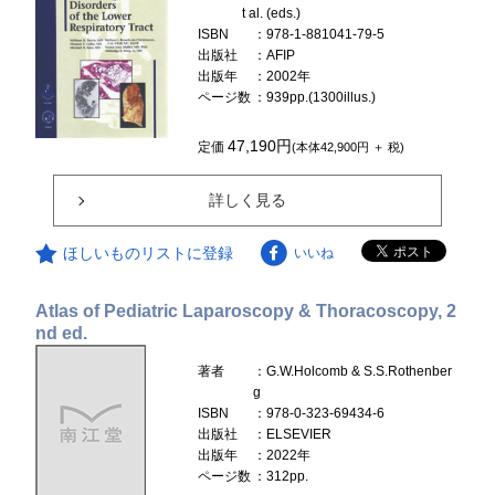
t al. (eds.)
ISBN
：978-1-881041-79-5
出版社
：AFIP
出版年
：2002年
ページ数
：939pp.(1300illus.)
47,190円
定価
(本体42,900円 ＋ 税)
詳しく見る
ほしいものリストに登録
いいね
Atlas of Pediatric Laparoscopy & Thoracoscopy, 2
nd ed.
著者
：G.W.Holcomb & S.S.Rothenber
g
ISBN
：978-0-323-69434-6
出版社
：ELSEVIER
出版年
：2022年
ページ数
：312pp.