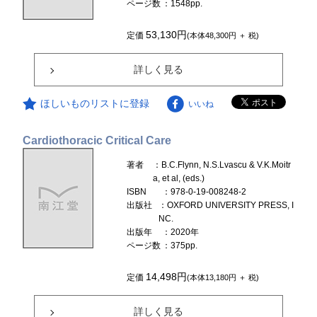
ページ数
：1548pp.
53,130円
定価
(本体48,300円 ＋ 税)
詳しく見る
ほしいものリストに登録
いいね
Cardiothoracic Critical Care
著者
：B.C.Flynn, N.S.Lvascu & V.K.Moitr
a, et al, (eds.)
ISBN
：978-0-19-008248-2
出版社
：OXFORD UNIVERSITY PRESS, I
NC.
出版年
：2020年
ページ数
：375pp.
14,498円
定価
(本体13,180円 ＋ 税)
詳しく見る