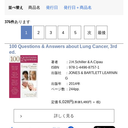
商品名
発行日
発行日＋商品名
並べ替え
あります
376件
1
2
3
4
5
次
最後
100 Questions & Answers about Lung Cancer, 3rd
ed.
著者
：J.H.Schiller & A.Cipau
ISBN
：978-1-4496-8757-1
出版社
：JONES & BARTLETT LEARNIN
G
出版年
：2014年
ページ数
：244pp.
6,028円
定価
(本体5,480円 ＋ 税)
詳しく見る