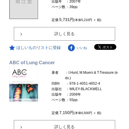
出版年
：2007年
ページ数
：39pp.
5,731円
定価
(本体5,210円 ＋ 税)
詳しく見る
ほしいものリストに登録
いいね
ABC of Lung Cancer
著者
：I.Hunt, M.Muers & T.Treasure (e
ds.)
ISBN
：978-1-4051-4652-4
出版社
：WILEY-BLACKWELL
出版年
：2009年
ページ数
：55pp.
7,150円
定価
(本体6,500円 ＋ 税)
詳しく見る