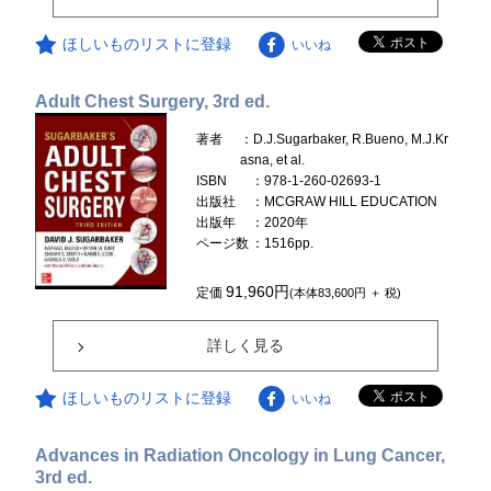
ほしいものリストに登録
いいね
Adult Chest Surgery, 3rd ed.
著者
：D.J.Sugarbaker, R.Bueno, M.J.Kr
asna, et al.
ISBN
：978-1-260-02693-1
出版社
：MCGRAW HILL EDUCATION
出版年
：2020年
ページ数
：1516pp.
91,960円
定価
(本体83,600円 ＋ 税)
詳しく見る
ほしいものリストに登録
いいね
Advances in Radiation Oncology in Lung Cancer,
3rd ed.