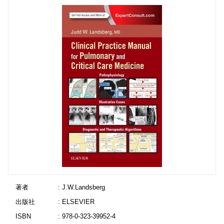
著者
: J.W.Landsberg
出版社
: ELSEVIER
ISBN
: 978-0-323-39952-4