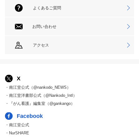
よくあるご質問
お問い合わせ
アクセス
X
・南江堂公式（@nankodo_NEWS）
・南江堂洋書部公式（@Nankodo_Intl）
・『がん看護』編集室（@gankango）
Facebook
・南江堂公式
・NurSHARE