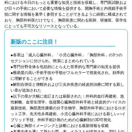
科における今日のもっとも重要な知見と技術を収載し、専門医試験およ
び日々の手術において必要な情報を提供する。開胸手術と内視鏡手術手
技に関する情報を素早く参照することができるように綿密に構成されて
おり、胸部外科医だけでなく、胸部疾患に関わる医師、研修医、医学生
にとっても不可欠なリソースとなっている。
新版のここに注目！
●各章は「成人心臓外科」「小児心臓外科」「胸部外科」の3つの
セクションに分けられ、簡潔にまとめられている
●専門分野全体を包括的にとらえた世界的な専門家の知見を提供
●難易度の高い手術手技や手順がフルカラーで視覚化され、効率的
に理解することができる
●解剖合併症と僧帽弁および三尖弁疾患の経皮的治療に関する新し
い章が追加された
●以下の章が大幅に改訂または刷新された：外科的血行再建術、急
性解離、血管生理学、低侵襲心臓胸部外科手術と経皮的デバイスの
最新技術、胸部悪性腫瘍の分子生物学、胸部外科手術におけるロボ
ット工学、先天性弁再建術、小児心臓外科手術における新しいハイ
ブリッド手技、外科手術計画のための心臓解剖の3D可視化
●心臓と胸部イメージングと診断における最新情報を収載
●本書全体を通して新たな図、表、イラストが追加され、30以上の