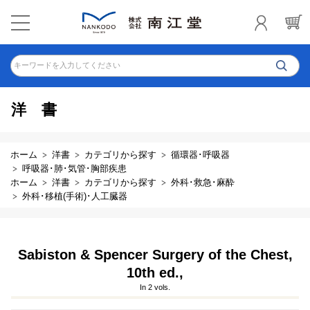
キーワードを入力してください
洋書
ホーム
洋書
カテゴリから探す
循環器･呼吸器
呼吸器･肺･気管･胸部疾患
ホーム
洋書
カテゴリから探す
外科･救急･麻酔
外科･移植(手術)･人工臓器
Sabiston & Spencer Surgery of the Chest,
10th ed.,
In 2 vols.