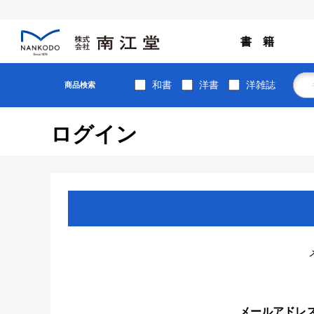
書 籍
和書
洋書
洋雑誌
商品検索
ログイン
メールアドレ