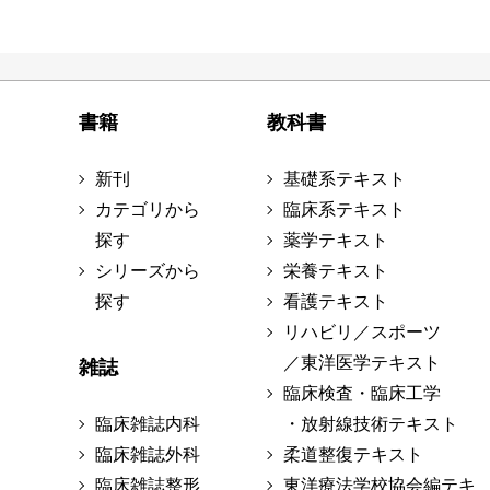
書籍
教科書
新刊
基礎系テキスト
カテゴリから
臨床系テキスト
探す
薬学テキスト
シリーズから
栄養テキスト
探す
看護テキスト
リハビリ／スポーツ
／東洋医学テキスト
雑誌
臨床検査・臨床工学
臨床雑誌内科
・放射線技術テキスト
臨床雑誌外科
柔道整復テキスト
臨床雑誌整形
東洋療法学校協会編テキ