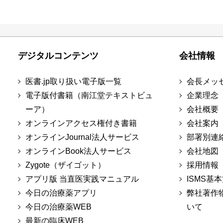
デジタルコンテンツ
会社情報
医書.jp取り扱い電子版一覧
会長メッ
電子版付書籍（南江堂テキストビュ
企業理念
ーア）
会社概要
オンラインアクセス権付き書籍
会社案内
オンラインJournal法人サービス
部署別連
オンラインBook法人サービス
会社地図
Zygote（ザイゴット）
採用情報
アプリ版 当直医実践マニュアル
ISMS基
今日の治療薬アプリ
弊社著作
今日の治療薬WEB
いて
最新の臨床WEB