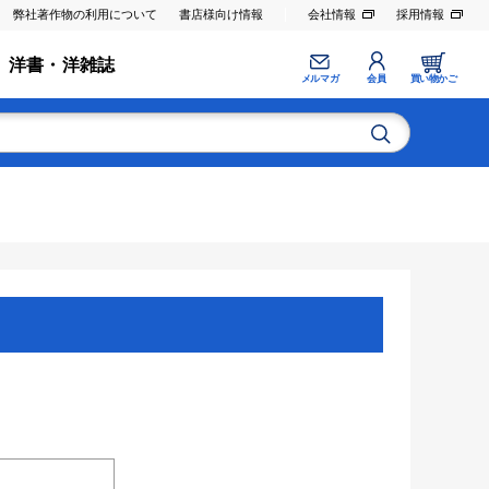
弊社著作物の利用について
書店様向け情報
会社情報
採用情報
洋書・洋雑誌
メルマガ
会員
買い物かご
。