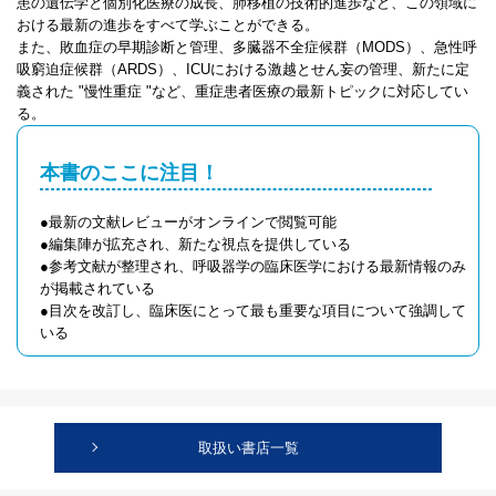
患の遺伝学と個別化医療の成長、肺移植の技術的進歩など、この領域に
おける最新の進歩をすべて学ぶことができる。
また、敗血症の早期診断と管理、多臓器不全症候群（MODS）、急性呼
吸窮迫症候群（ARDS）、ICUにおける激越とせん妄の管理、新たに定
義された "慢性重症 "など、重症患者医療の最新トピックに対応してい
る。
本書のここに注目！
●最新の文献レビューがオンラインで閲覧可能
●編集陣が拡充され、新たな視点を提供している
●参考文献が整理され、呼吸器学の臨床医学における最新情報のみ
が掲載されている
●目次を改訂し、臨床医にとって最も重要な項目について強調して
いる
取扱い書店一覧