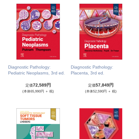
Diagnostic Pathology:
Diagnostic Pathology:
Pediatric Neoplasms, 3rd ed.
Placenta, 3rd ed.
72,589円
57,849円
定価
定価
(本体65,990円 ＋ 税)
(本体52,590円 ＋ 税)