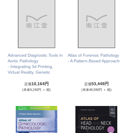
Advanced Diagnostic Tools in
Atlas of Forensic Pathology
Aortic Pathology
- A Pattern-Based Approach
- Integrating 3d Printing,
Virtual Reality, Genetic
10,164円
53,449円
定価
定価
(本体9,240円 ＋ 税)
(本体48,590円 ＋ 税)