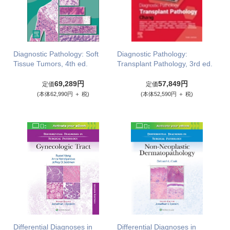
Diagnostic Pathology: Soft
Diagnostic Pathology:
Tissue Tumors, 4th ed.
Transplant Pathology, 3rd ed.
69,289円
57,849円
定価
定価
(本体62,990円 ＋ 税)
(本体52,590円 ＋ 税)
Differential Diagnoses in
Differential Diagnoses in