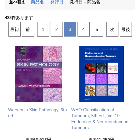
商品名
発行日
発行日＋商品名
並べ替え
あります
422件
最初
前
1
2
3
4
5
次
最後
Weedon's Skin Pathology, 6th
WHO Classification of
ed.
Tumours, 5th ed., Vol.10
Endocrine & Neuroendocrine
Tumours
66,913円
41,250円