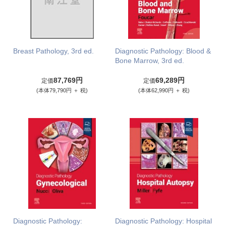
Breast Pathology, 3rd ed.
Diagnostic Pathology: Blood &
Bone Marrow, 3rd ed.
87,769円
69,289円
定価
定価
(本体79,790円 ＋ 税)
(本体62,990円 ＋ 税)
Diagnostic Pathology:
Diagnostic Pathology: Hospital