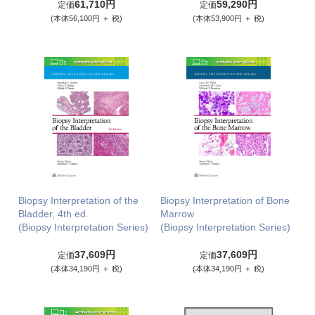
61,710円
59,290円
定価
定価
(本体56,100円 ＋ 税)
(本体53,900円 ＋ 税)
Biopsy Interpretation of the
Biopsy Interpretation of Bone
Bladder, 4th ed.
Marrow
(Biopsy Interpretation Series)
(Biopsy Interpretation Series)
37,609円
37,609円
定価
定価
(本体34,190円 ＋ 税)
(本体34,190円 ＋ 税)