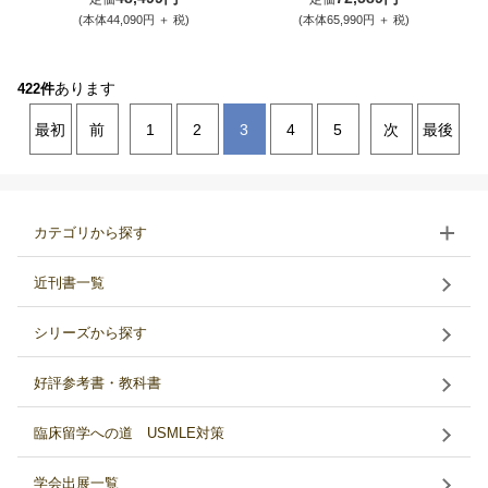
(本体44,090円 ＋ 税)
(本体65,990円 ＋ 税)
あります
422件
最初
前
1
2
3
4
5
次
最後
カテゴリから探す
近刊書一覧
シリーズから探す
好評参考書・教科書
臨床留学への道 USMLE対策
学会出展一覧