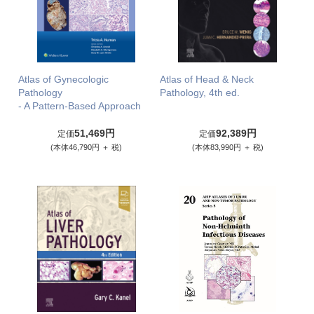
Atlas of Gynecologic
Atlas of Head & Neck
Pathology
Pathology, 4th ed.
- A Pattern-Based Approach
51,469円
92,389円
定価
定価
(本体46,790円 ＋ 税)
(本体83,990円 ＋ 税)