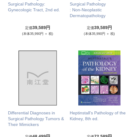
Surgical Pathology:
Surgical Pathology
Gynecologic Tract, 2nd ed.
: Non-Neoplastic
Dermatopathology
39,589円
39,589円
定価
定価
(本体35,990円 ＋ 税)
(本体35,990円 ＋ 税)
Differential Diagnoses in
Heptinstall's Pathology of the
Surgical Pathology Tumors &
Kidney, 8th ed.
Their Mimickers
48,499円
72,589円
定価
定価