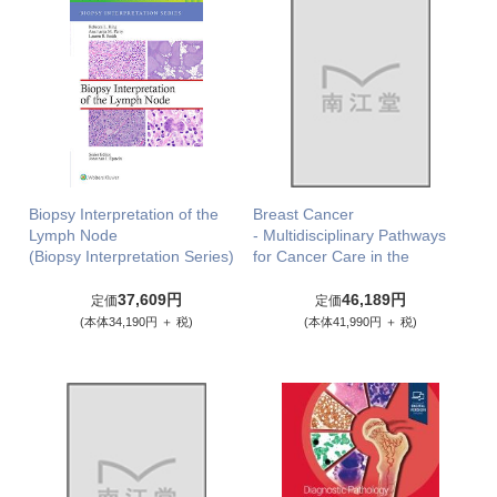
Biopsy Interpretation of the
Breast Cancer
Lymph Node
- Multidisciplinary Pathways
(Biopsy Interpretation Series)
for Cancer Care in the
37,609円
46,189円
定価
定価
(本体34,190円 ＋ 税)
(本体41,990円 ＋ 税)