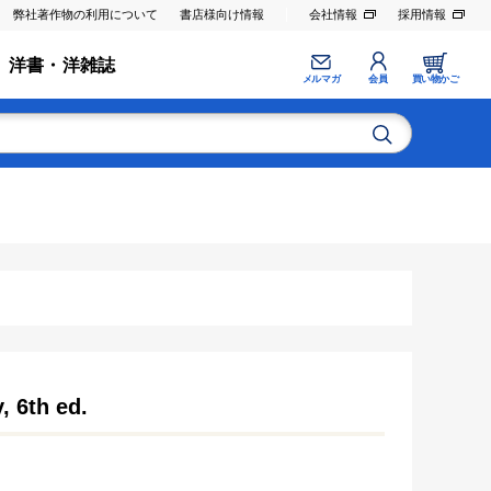
弊社著作物の利用について
書店様向け情報
会社情報
採用情報
洋書・洋雑誌
メルマガ
会員
買い物かご
, 6th ed.