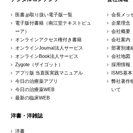
医書.jp取り扱い電子版一覧
会長メッ
電子版付書籍（南江堂テキストビュ
企業理念
ーア）
会社概要
オンラインアクセス権付き書籍
会社案内
オンラインJournal法人サービス
部署別連
オンラインBook法人サービス
会社地図
Zygote（ザイゴット）
採用情報
アプリ版 当直医実践マニュアル
ISMS基
今日の治療薬アプリ
弊社著作
今日の治療薬WEB
いて
最新の臨床WEB
洋書・洋雑誌
洋書