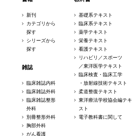
新刊
基礎系テキスト
カテゴリから
臨床系テキスト
探す
薬学テキスト
シリーズから
栄養テキスト
探す
看護テキスト
リハビリ／スポーツ
／東洋医学テキスト
雑誌
臨床検査・臨床工学
臨床雑誌内科
・放射線技術テキスト
臨床雑誌外科
柔道整復テキスト
臨床雑誌整形
東洋療法学校協会編テキ
外科
スト
別冊整形外科
電子教科書に関して
胸部外科
がん看護