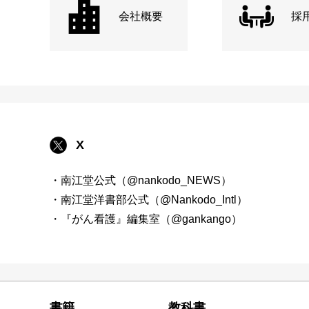
会社概要
採
X
・南江堂公式（@nankodo_NEWS）
・南江堂洋書部公式（@Nankodo_Intl）
・『がん看護』編集室（@gankango）
書籍
教科書