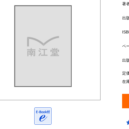
著
出
ISB
ペ
出
定
在