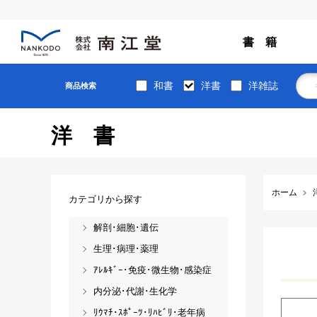
書 籍
和書
洋書
洋雑誌
商品検索
洋書
ホーム
カテゴリから探す
解剖･細胞･遺伝
生理･病理･薬理
ｱﾚﾙｷﾞｰ･免疫･微生物･感染症
内分泌･代謝･生化学
ﾘｳﾏﾁ･ｽﾎﾟｰﾂ･ﾘﾊﾋﾞﾘ･老年病