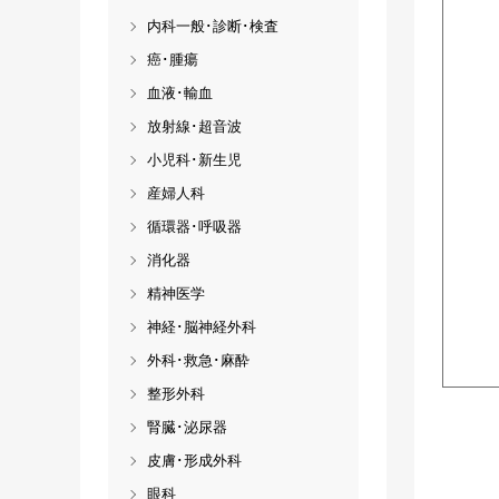
内科一般･診断･検査
癌･腫瘍
血液･輸血
放射線･超音波
小児科･新生児
産婦人科
循環器･呼吸器
消化器
精神医学
神経･脳神経外科
外科･救急･麻酔
整形外科
腎臓･泌尿器
皮膚･形成外科
眼科