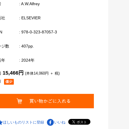
者
: A.W.Alfrey
版社
: ELSEVIER
N
: 978-0-323-87057-3
ージ数
: 407pp.
版年
: 2024年
15,466円
価
(本体14,060円 ＋ 税)
庫
ほしいものリストに登録
いいね