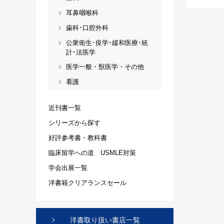
耳鼻咽喉科
歯科･口腔外科
公衆衛生･疫学･緩和医療･統
計･法医学
医学一般・獣医学・その他
看護
近刊書一覧
シリーズから探す
好評参考書・教科書
臨床留学への道 USMLE対策
学会出展一覧
洋書籍クリアランスセール
洋書取り扱い書店一覧