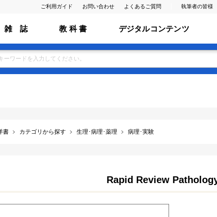
ご利用ガイド
お問い合わせ
よくあるご質問
執筆者の皆様
雑 誌
教 科 書
デジタルコンテンツ
洋書
カテゴリから探す
生理･病理･薬理
病理･実験
Rapid Review Pathology