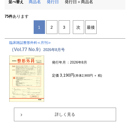
商品名
発行日
発行日＋商品名
並べ替え
あります
75件
1
2
3
次
最後
臨床雑誌整形外科≪月刊≫
（Vol.77 No.9）
2026年8月号
発行年月
：2026年8月
3,190円
定価
(本体2,900円 ＋ 税)
詳しく見る