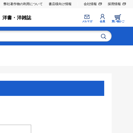
弊社著作物の利用について
書店様向け情報
会社情報
採用情報
洋書・洋雑誌
メルマガ
会員
買い物かご
。