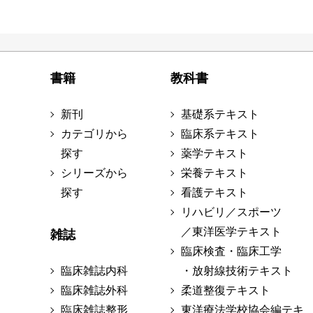
書籍
教科書
新刊
基礎系テキスト
カテゴリから
臨床系テキスト
探す
薬学テキスト
シリーズから
栄養テキスト
探す
看護テキスト
リハビリ／スポーツ
／東洋医学テキスト
雑誌
臨床検査・臨床工学
臨床雑誌内科
・放射線技術テキスト
臨床雑誌外科
柔道整復テキスト
臨床雑誌整形
東洋療法学校協会編テキ