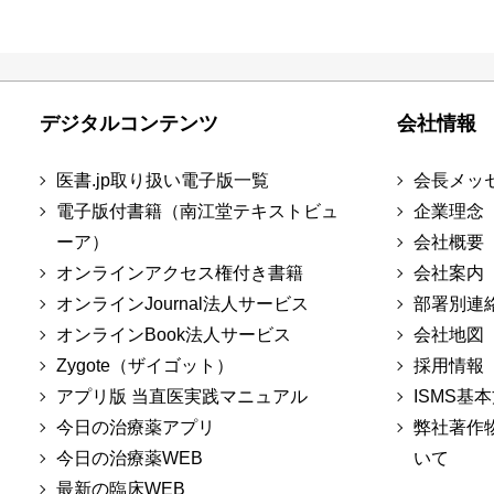
デジタルコンテンツ
会社情報
医書.jp取り扱い電子版一覧
会長メッ
電子版付書籍（南江堂テキストビュ
企業理念
ーア）
会社概要
オンラインアクセス権付き書籍
会社案内
オンラインJournal法人サービス
部署別連
オンラインBook法人サービス
会社地図
Zygote（ザイゴット）
採用情報
アプリ版 当直医実践マニュアル
ISMS基
今日の治療薬アプリ
弊社著作
今日の治療薬WEB
いて
最新の臨床WEB