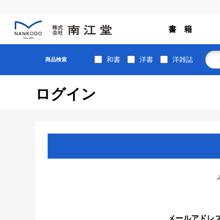
書 籍
和書
洋書
洋雑誌
商品検索
ログイン
メールアドレ