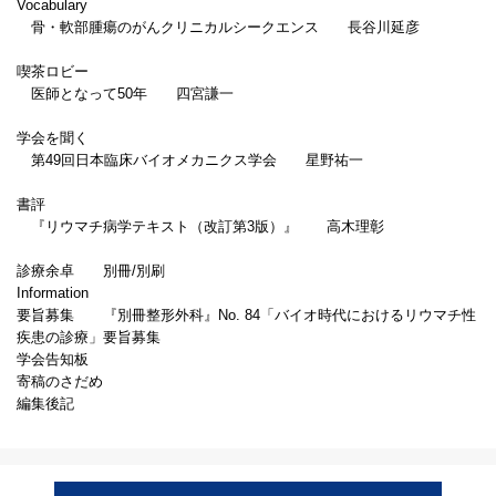
Vocabulary
骨・軟部腫瘍のがんクリニカルシークエンス 長谷川延彦
喫茶ロビー
医師となって50年 四宮謙一
学会を聞く
第49回日本臨床バイオメカニクス学会 星野祐一
書評
『リウマチ病学テキスト（改訂第3版）』 高木理彰
診療余卓 別冊/別刷
Information
要旨募集 『別冊整形外科』No. 84「バイオ時代におけるリウマチ性
疾患の診療」要旨募集
学会告知板
寄稿のさだめ
編集後記