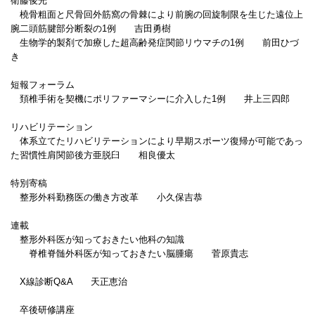
衛藤俊光
橈骨粗面と尺骨回外筋窩の骨棘により前腕の回旋制限を生じた遠位上
腕二頭筋腱部分断裂の1例 吉田勇樹
生物学的製剤で加療した超高齢発症関節リウマチの1例 前田ひづ
き
短報フォーラム
頚椎手術を契機にポリファーマシーに介入した1例 井上三四郎
リハビリテーション
体系立てたリハビリテーションにより早期スポーツ復帰が可能であっ
た習慣性肩関節後方亜脱臼 相良優太
特別寄稿
整形外科勤務医の働き方改革 小久保吉恭
連載
整形外科医が知っておきたい他科の知識
脊椎脊髄外科医が知っておきたい脳腫瘍 菅原貴志
X線診断Q&A 天正恵治
卒後研修講座