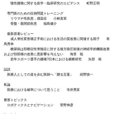
慢性腰痛に関する疫学・臨床研究のエビデンス 町野正明
専門医のための症例問題トレーニング
リウマチ性疾患，感染症 小林直実
骨盤・股関節疾患 福島健介
最新原著レビュー
成人脊柱変形矯正手術における生活の質改善に関連する因子 有
馬秀幸
糖尿病は頚椎症性脊髄症に対する後方除圧術後の神経学的機能改善
および頚部痛の改善に悪影響を与えない 海苔 聡
若年スポーツ選手の腰痛?日本における横断研究 矢部 裕
誌説
医療人としての道を歩む医師へ「贈る言葉」 紺野慎一
私論
医療における確率について思うこと 寺井秀富
整形トピックス
ロボティクスとナビゲーション 菅野伸彦