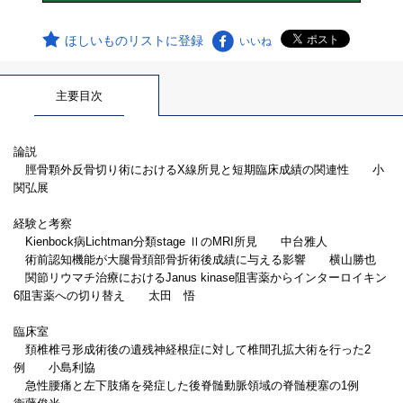
ほしいものリストに登録
いいね
主要目次
論説
脛骨顆外反骨切り術におけるX線所見と短期臨床成績の関連性 小
関弘展
経験と考察
Kienbock病Lichtman分類stage ⅡのMRI所見 中台雅人
術前認知機能が大腿骨頚部骨折術後成績に与える影響 横山勝也
関節リウマチ治療におけるJanus kinase阻害薬からインターロイキン
6阻害薬への切り替え 太田 悟
臨床室
頚椎椎弓形成術後の遺残神経根症に対して椎間孔拡大術を行った2
例 小島利協
急性腰痛と左下肢痛を発症した後脊髄動脈領域の脊髄梗塞の1例