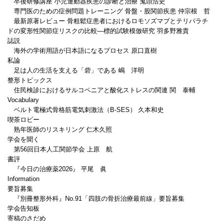
卒後研修講座 小児運動器疾患の診断と治療 鬼頭浩史
専門医のための症例問題トレーニング 骨盤・股関節疾患 仲宗根 哲
最新原著レビュー 骨粗鬆症患者におけるロモソズマブとテリパラチ
ドの変形性関節症リスクの比較―標的試験模倣研究 羽多野雅貴
誌説
海外の学術用語が日本語になるプロセス 原口直樹
私論
足は人の生活を支える「砦」である 嶋 洋明
整形トピックス
住民検診におけるサルコペニアと酸化ストレスの関連 関 泰輔
Vocabulary
ベルト電極式骨格筋電気刺激法（B-SES） 久本和史
喫茶ロビー
熟年医師のリスキリング 仁木久照
学会を聞く
第56回日本人工関節学会 上原 航
書評
『今日の治療薬2026』 平尾 眞
Information
要旨募集
『別冊整形外科』No.91「四肢の骨折治療最前線」要旨募集
学会告知板
寄稿のさだめ