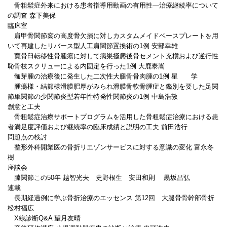
骨粗鬆症外来における患者指導用動画の有用性―治療継続率について
の調査 森下美保
臨床室
肩甲骨関節窩の高度骨欠損に対しカスタムメイドベースプレートを用
いて再建したリバース型人工肩関節置換術の1例 安部幸雄
寛骨臼転移性骨腫瘍に対して病巣掻爬後骨セメント充槇および逆行性
恥骨枝スクリューによる内固定を行った1例 大鹿泰嵩
髄芽腫の治療後に発生した二次性大腿骨骨肉腫の1例 星 学
腫瘍様・結節様滑膜肥厚がみられ滑膜骨軟骨腫症と鑑別を要した足関
節単関節の少関節炎型若年性特発性関節炎の1例 中島浩敦
創意と工夫
骨粗鬆症治療サポートプログラムを活用した骨粗鬆症治療における患
者満足度評価および継続率の臨床成績と説明の工夫 前田浩行
問題点の検討
整形外科開業医の骨折リエゾンサービスに対する意識の変化 富永冬
樹
座談会
膝関節この50年 越智光夫 史野根生 安田和則 黒坂昌弘
連載
長期経過例に学ぶ骨折治療のエッセンス 第12回 大腿骨骨幹部骨折
松村福広
X線診断Q&A 望月友晴