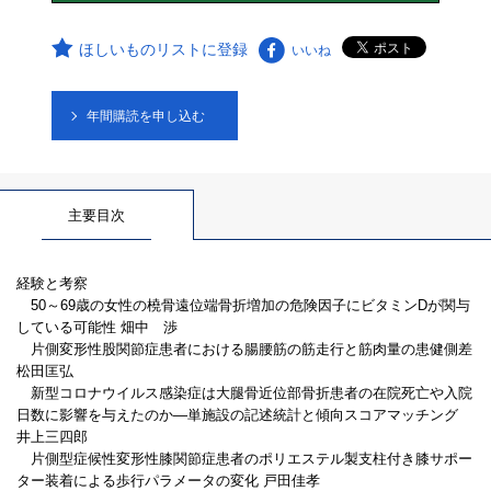
ほしいものリストに登録
いいね
年間購読を申し込む
主要目次
経験と考察
50～69歳の女性の橈骨遠位端骨折増加の危険因子にビタミンDが関与
している可能性 畑中 渉
片側変形性股関節症患者における腸腰筋の筋走行と筋肉量の患健側差
松田匡弘
新型コロナウイルス感染症は大腿骨近位部骨折患者の在院死亡や入院
日数に影響を与えたのか―単施設の記述統計と傾向スコアマッチング
井上三四郎
片側型症候性変形性膝関節症患者のポリエステル製支柱付き膝サポー
ター装着による歩行パラメータの変化 戸田佳孝