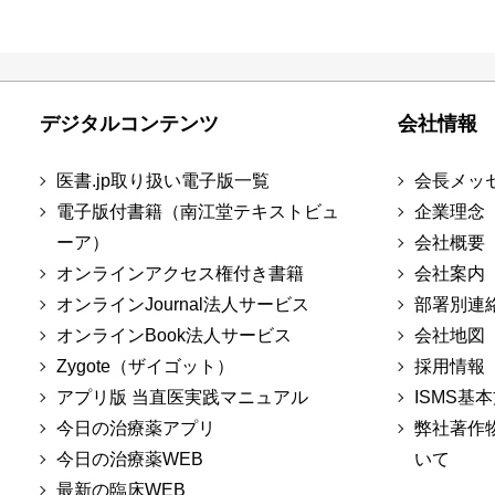
デジタルコンテンツ
会社情報
医書.jp取り扱い電子版一覧
会長メッ
電子版付書籍（南江堂テキストビュ
企業理念
ーア）
会社概要
オンラインアクセス権付き書籍
会社案内
オンラインJournal法人サービス
部署別連
オンラインBook法人サービス
会社地図
Zygote（ザイゴット）
採用情報
アプリ版 当直医実践マニュアル
ISMS基
今日の治療薬アプリ
弊社著作
今日の治療薬WEB
いて
最新の臨床WEB