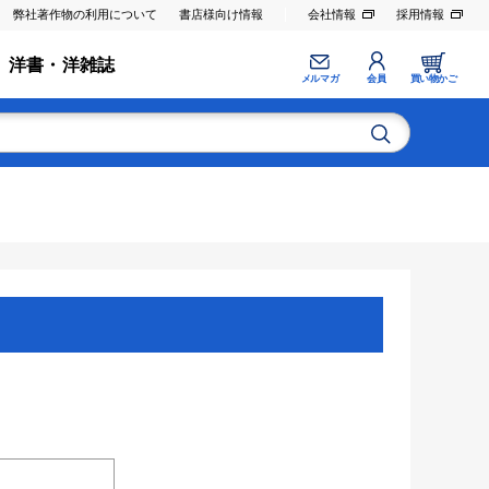
弊社著作物の利用について
書店様向け情報
会社情報
採用情報
洋書・洋雑誌
メルマガ
会員
買い物かご
。