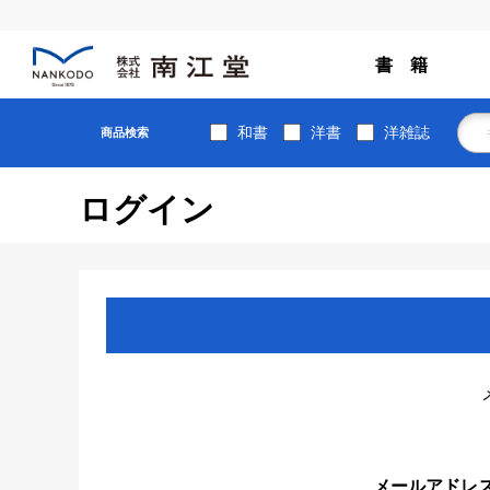
書 籍
和書
洋書
洋雑誌
商品検索
ログイン
メールアドレ