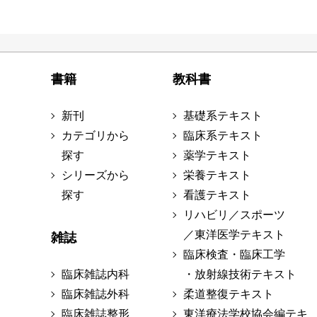
書籍
教科書
新刊
基礎系テキスト
カテゴリから
臨床系テキスト
探す
薬学テキスト
シリーズから
栄養テキスト
探す
看護テキスト
リハビリ／スポーツ
／東洋医学テキスト
雑誌
臨床検査・臨床工学
臨床雑誌内科
・放射線技術テキスト
臨床雑誌外科
柔道整復テキスト
臨床雑誌整形
東洋療法学校協会編テキ