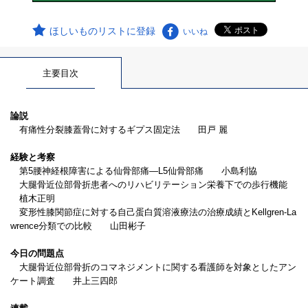
ほしいものリストに登録
いいね
主要目次
論説
有痛性分裂膝蓋骨に対するギプス固定法 田戸 麗
経験と考察
第5腰神経根障害による仙骨部痛―L5仙骨部痛 小島利協
大腿骨近位部骨折患者へのリハビリテーション栄養下での歩行機能
植木正明
変形性膝関節症に対する自己蛋白質溶液療法の治療成績とKellgren-La
wrence分類での比較 山田彬子
今日の問題点
大腿骨近位部骨折のコマネジメントに関する看護師を対象としたアン
ケート調査 井上三四郎