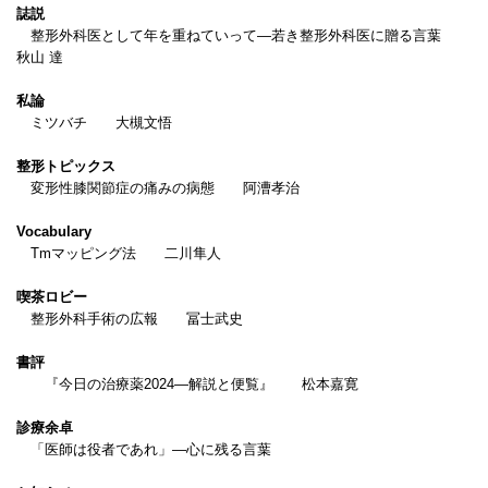
誌説
整形外科医として年を重ねていって―若き整形外科医に贈る言葉
秋山 達
私論
ミツバチ 大槻文悟
整形トピックス
変形性膝関節症の痛みの病態 阿漕孝治
Vocabulary
Tmマッピング法 二川隼人
喫茶ロビー
整形外科手術の広報 冨士武史
書評
『今日の治療薬2024―解説と便覧』 松本嘉寛
診療余卓
「医師は役者であれ」―心に残る言葉