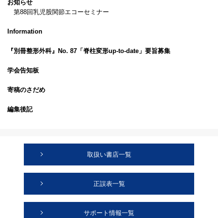
お知らせ
第88回乳児股関節エコーセミナー
Information
『別冊整形外科』No. 87「脊柱変形up-to-date」要旨募集
学会告知板
寄稿のさだめ
編集後記
取扱い書店一覧
正誤表一覧
サポート情報一覧