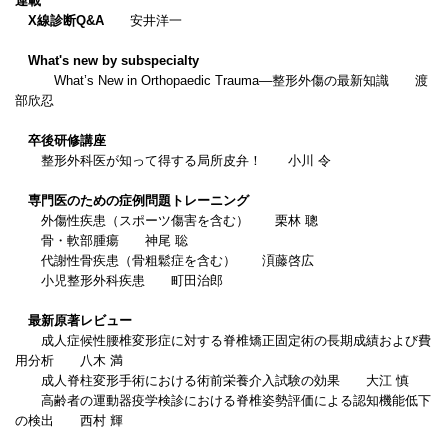
連載
X線診断Q&A
安井洋一
What's new by subspecialty
What’s New in Orthopaedic Trauma―整形外傷の最新知識 渡
部欣忍
卒後研修講座
整形外科医が知って得する局所皮弁！ 小川 令
専門医のための症例問題トレーニング
外傷性疾患（スポーツ傷害を含む） 栗林 聰
骨・軟部腫瘍 神尾 聡
代謝性骨疾患（骨粗鬆症を含む） 湏藤啓広
小児整形外科疾患 町田治郎
最新原著レビュー
成人症候性腰椎変形症に対する脊椎矯正固定術の長期成績および費
用分析 八木 満
成人脊柱変形手術における術前栄養介入試験の効果 大江 慎
高齢者の運動器疫学検診における脊椎姿勢評価による認知機能低下
の検出 西村 輝