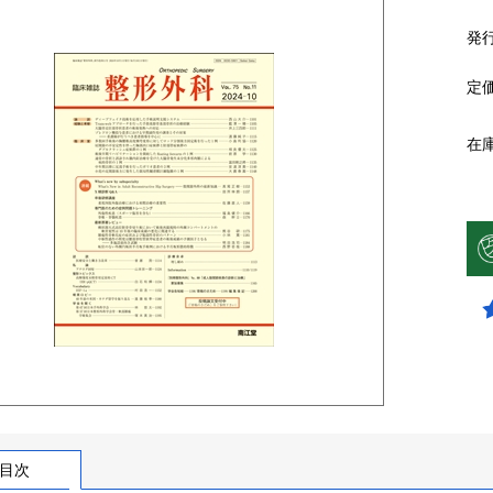
発
定
在
目次