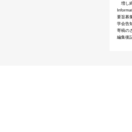
増し
Informa
要旨募
学会告
寄稿の
編集後