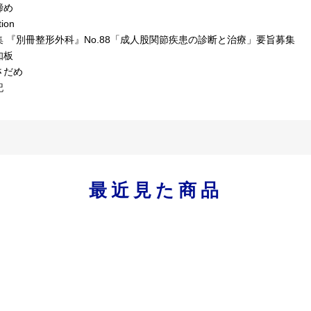
締め
tion
集 『別冊整形外科』No.88「成人股関節疾患の診断と治療」要旨募集
知板
さだめ
記
最近見た商品