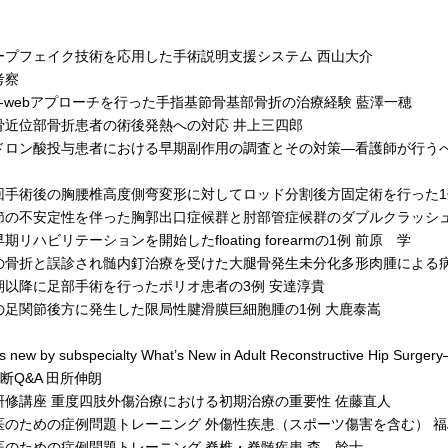
プフェイク技術を応用した手術説明支援システム 西山大介
考察
s-webアプローチを行った手指基節骨基部骨折の治療経験 藍澤一穂
近位部骨折患者の術後発熱への対応 井上三四郎
ロン酸投与患者における早期副作用の調査とその対策—看護師が行うべ
手術後の胸腰椎高度側弯変形に対してロッド分割後方固定術を行った1
の不安定性を伴った胸郭出口症候群と肘部管症候群のダブルクラッシュ
リハビリテーションを開始したfloating forearmの1例 前原 学
骨折と誤診され髄内釘治療を受けた大腿骨発生未分化多形肉腫による病
以降に足部手術を行ったポリオ患者の3例 安達淳貴
足関節後方に発生した限局性腱滑膜巨細胞腫の1例 大鹿泰嵩
 new by subspecialty What’s New in Adult Reconstructive 
Q&A 田所伸朗
修講座 重度四肢外傷治療における初期治療の重要性 佐藤直人
のための症例問題トレーニング 外傷性疾患（スポーツ傷害を含む） 福
のための症例問題トレーニング 脊椎・脊髄疾患 森 幹士