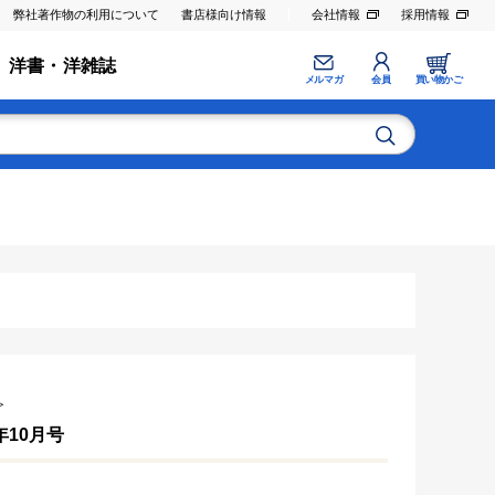
弊社著作物の利用について
書店様向け情報
会社情報
採用情報
洋書・洋雑誌
メルマガ
会員
買い物かご
≫
4年10月号