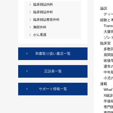
臨床雑誌内科
論説
臨床雑誌外科
ディー
臨床雑誌整形外科
経験と
Tran
胸部外科
大腿骨
がん看護
ゾレド
臨床室
多数回
和書取り扱い書店一覧
肩関節
術後早期
通常の
正誤表一覧
中年期
小児の
連載
サポート情報一覧
What's
X線診断
卒後研
専門医
専門医