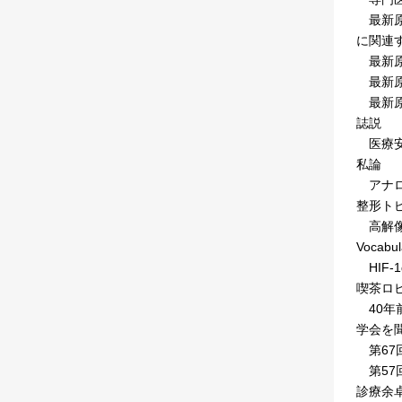
最新原
に関連
最新原
最新原
最新原
誌説
医療安
私論
アナロ
整形ト
高解像度
Vocabul
HIF-
喫茶ロ
40年
学会を
第67
第57
診療余