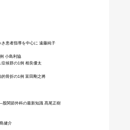
き患者指導を中心に 遠藤純子
例 小島利協
症候群の1例 相良優太
的骨折の1例 富田剛之將
Hip Surgery—股関節外科の最新知識 髙尾正樹
島健介