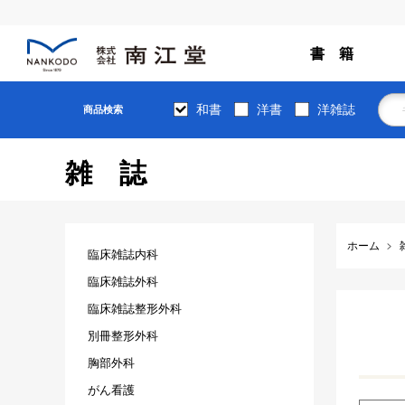
書 籍
和書
洋書
洋雑誌
商品検索
雑誌
ホーム
臨床雑誌内科
臨床雑誌外科
臨床雑誌整形外科
別冊整形外科
胸部外科
がん看護