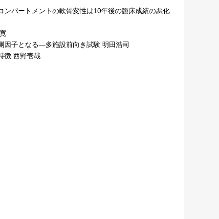
コンパートメントの軟骨変性は10年後の臨床成績の悪化
寛
測因子となる—多施設前向き試験 明田浩司
徴 西野壱哉