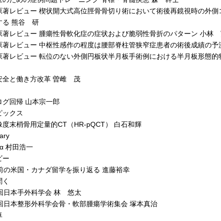
著レビュー 楔状開大式高位脛骨骨切り術において術後再鏡視時の外側
する 熊谷 研
著レビュー 腫瘍性骨軟化症の症状および脆弱性骨折のパターン 小林 
著レビュー 中枢性感作の程度は腰部脊柱管狭窄症患者の術後成績の予
著レビュー 転位のない外側円板状半月板手術例における半月板形態的特
全と働き方改革 曽雌 茂
グ回帰 山本宗一郎
ピックス
末梢骨用定量的CT（HR-pQCT） 白石和輝
ary
1α 村田浩一
ビー
前の米国・カナダ留学を振り返る 進藤裕幸
聞く
回日本手外科学会 林 悠太
回日本整形外科学会骨・軟部腫瘍学術集会 塚本真治
卓