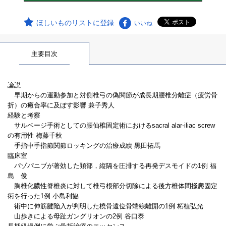
ほしいものリストに登録
いいね
主要目次
論説
早期からの運動参加と対側椎弓の偽関節が成長期腰椎分離症（疲労骨
折）の癒合率に及ぼす影響 兼子秀人
経験と考察
サルベージ手術としての腰仙椎固定術におけるsacral alar-iliac screw
の有用性 梅藤千秋
手指中手指節関節ロッキングの治療成績 黒田拓馬
臨床室
パゾパニブが著効した頚部，縦隔を圧排する再発デスモイドの1例 福
島 俊
胸椎化膿性脊椎炎に対して椎弓根部分切除による後方椎体間掻爬固定
術を行った1例 小島利協
術中に伸筋腱陥入が判明した橈骨遠位骨端線離開の1例 柘植弘光
山歩きによる母趾ガングリオンの2例 谷口泰