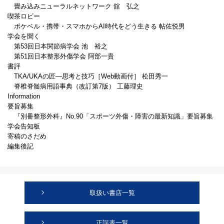
畳み込みニューラルネットワーク 舘 弘之
喫茶ロビー
ポケベル・携帯・スマホからAI時代をどう生きる 帖佐悦男
学会を聞く
第53回日本関節病学会 池 裕之
第51回日本整形外傷学会 阿部一貴
書評
TKA/UKAの匠―思考と技巧［Web動画付］ 松田秀一
脊椎脊髄病用語事典（改訂第7版） 工藤理史
Information
要旨募集
『別冊整形外科』No.90「スポーツ外傷・障害の最新知識」要旨募集
学会告知板
寄稿のさだめ
編集後記
取扱い書店一覧
正誤表一覧