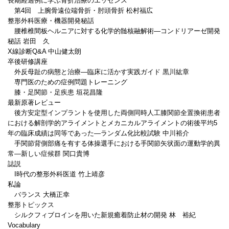
長期経過例に学ぶ骨折治療のエッセンス
第4回 上腕骨遠位端骨折・肘頭骨折 松村福広
整形外科医療・機器開発秘話
腰椎椎間板ヘルニアに対する化学的髄核融解術―コンドリアーゼ開発
秘話 岩田 久
X線診断Q&A 中山健太朗
卒後研修講座
外反母趾の病態と治療―臨床に活かす実践ガイド 黒川紘章
専門医のための症例問題トレーニング
膝・足関節・足疾患 垣花昌隆
最新原著レビュー
後方安定型インプラントを使用した両側同時人工膝関節全置換術患者
における解剖学的アライメントとメカニカルアライメントの術後平均5
年の臨床成績は同等であった―ランダム化比較試験 中川裕介
手関節背側部痛を有する体操選手における手関節矢状面の運動学的異
常―新しい症候群 関口貴博
誌説
I時代の整形外科医道 竹上靖彦
私論
バランス 大橋正幸
整形トピックス
シルクフィブロインを用いた新規癒着防止材の開発 林 裕紀
Vocabulary