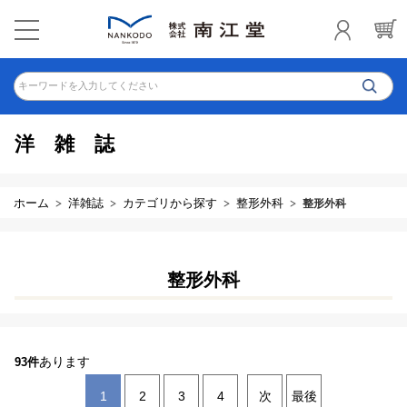
キーワードを入力してください
洋雑誌
ホーム
洋雑誌
カテゴリから探す
整形外科
整形外科
整形外科
あります
93件
1
2
3
4
次
最後