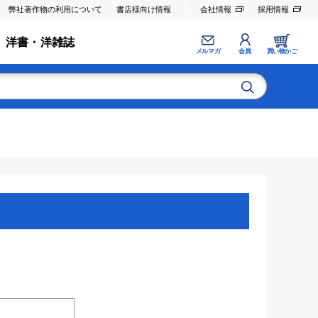
弊社著作物の利用について
書店様向け情報
会社情報
採用情報
洋書・洋雑誌
メルマガ
会員
買い物かご
。