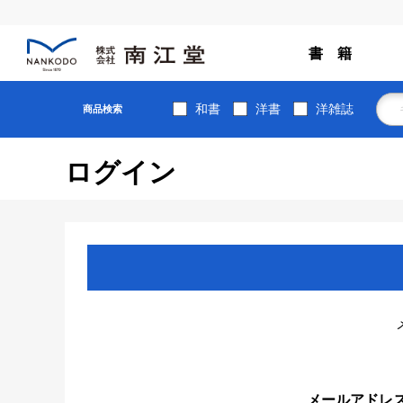
書 籍
和書
洋書
洋雑誌
商品検索
ログイン
メールアドレ