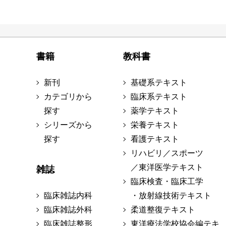
書籍
教科書
新刊
基礎系テキスト
カテゴリから
臨床系テキスト
探す
薬学テキスト
シリーズから
栄養テキスト
探す
看護テキスト
リハビリ／スポーツ
／東洋医学テキスト
雑誌
臨床検査・臨床工学
臨床雑誌内科
・放射線技術テキスト
臨床雑誌外科
柔道整復テキスト
臨床雑誌整形
東洋療法学校協会編テキ