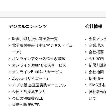
デジタルコンテンツ
会社情報
医書.jp取り扱い電子版一覧
会長メッ
電子版付書籍（南江堂テキストビュ
企業理念
ーア）
会社概要
オンラインアクセス権付き書籍
会社案内
オンラインJournal法人サービス
部署別連
オンラインBook法人サービス
会社地図
Zygote（ザイゴット）
採用情報
アプリ版 当直医実践マニュアル
ISMS基
今日の治療薬アプリ
弊社著作
今日の治療薬WEB
いて
最新の臨床WEB