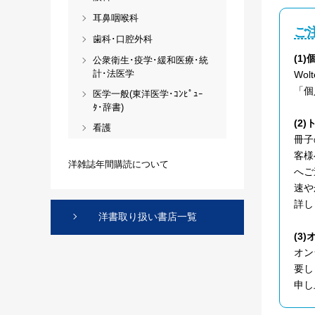
耳鼻咽喉科
ご
歯科･口腔外科
(1
公衆衛生･疫学･緩和医療･統
計･法医学
Wo
「個
医学一般(東洋医学･ｺﾝﾋﾟｭｰ
ﾀ･辞書)
(2
看護
冊子
客様
洋雑誌年間購読について
へご
速や
詳し
洋書取り扱い書店一覧
(3
オン
要し
申し