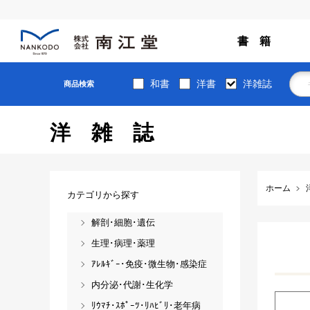
書 籍
和書
洋書
洋雑誌
商品検索
洋雑誌
ホーム
カテゴリから探す
解剖･細胞･遺伝
生理･病理･薬理
ｱﾚﾙｷﾞｰ･免疫･微生物･感染症
内分泌･代謝･生化学
ﾘｳﾏﾁ･ｽﾎﾟｰﾂ･ﾘﾊﾋﾞﾘ･老年病