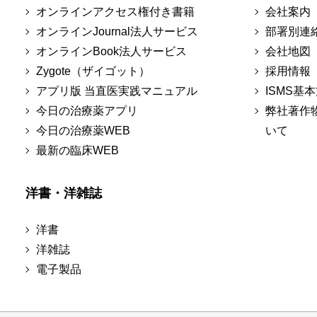
オンラインアクセス権付き書籍
会社案内
オンラインJournal法人サービス
部署別連
オンラインBook法人サービス
会社地図
Zygote（ザイゴット）
採用情報
アプリ版 当直医実践マニュアル
ISMS基
今日の治療薬アプリ
弊社著作
今日の治療薬WEB
いて
最新の臨床WEB
洋書・洋雑誌
洋書
洋雑誌
電子製品