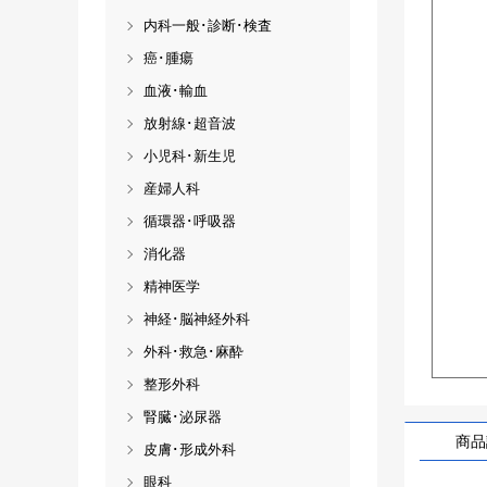
内科一般･診断･検査
癌･腫瘍
血液･輸血
放射線･超音波
小児科･新生児
産婦人科
循環器･呼吸器
消化器
精神医学
神経･脳神経外科
外科･救急･麻酔
整形外科
腎臓･泌尿器
商品
皮膚･形成外科
眼科