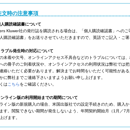
注文時の注意事項
)個人購読確認書について
lters Kluwer社の発行誌を購読される場合は、「個人購読確認書」
人購読確認書」をお送りさせていただきますので、英語でご記入・ご署
)トラブル発生時の対応について
の未着や欠号、オンラインアクセス不具合などのトラブルについては、
への冊子のご到着状況や、オンラインアクセスの利用状況は弊社では把
連絡いただく必要があります。解決までお時間をいただく可能性がある
かに弊社までご連絡下さいますようお願い申し上げます。
くは
こちら
をご確認ください。
)オンライン版の利用開始までの期間について
ライン版の新規購入の場合、米国出版社での設定手続きのため、購入から
ます。閲覧できない期間が発生しないよう、年間契約開始月（1月／7
上げます。