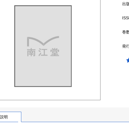
出
ISS
巻
発
説明