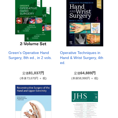
Green's Operative Hand
Operative Techniques in
Surgery, 8th ed., in 2 vols.
Hand & Wrist Surgery, 4th
ed.
81,037円
64,889円
定価
定価
(本体73,670円 ＋ 税)
(本体58,990円 ＋ 税)