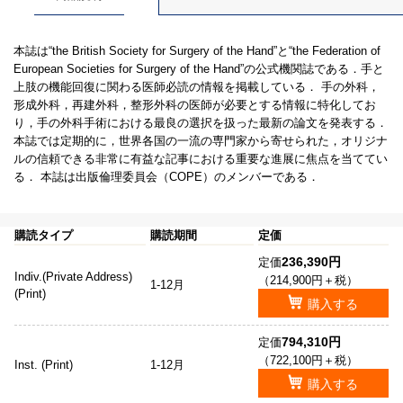
本誌は“the British Society for Surgery of the Hand”と“the Federation of
European Societies for Surgery of the Hand”の公式機関誌である．手と
上肢の機能回復に関わる医師必読の情報を掲載している． 手の外科，
形成外科，再建外科，整形外科の医師が必要とする情報に特化してお
り，手の外科手術における最良の選択を扱った最新の論文を発表する．
本誌では定期的に，世界各国の一流の専門家から寄せられた，オリジナ
ルの信頼できる非常に有益な記事における重要な進展に焦点を当ててい
る． 本誌は出版倫理委員会（COPE）のメンバーである．
購読タイプ
購読期間
定価
236,390円
定価
Indiv.(Private Address)
（214,900円＋税）
1-12月
(Print)
購入する
794,310円
定価
（722,100円＋税）
Inst. (Print)
1-12月
購入する