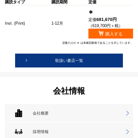
購読タイプ
購読期間
定価
∗
681,670円
定価
Inst. (Print)
1-12月
（619,700円＋税）
購入する
定価の上の ∗ は未確定価格であることを示しています。
取扱い書店一覧
会社情報
会社概要
採用情報