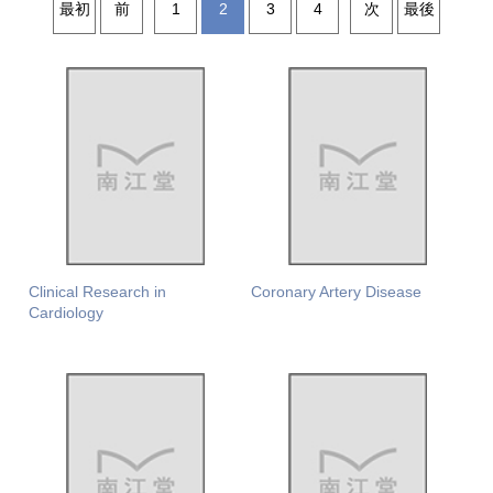
最初
前
1
2
3
4
次
最後
Clinical Research in
Coronary Artery Disease
Cardiology