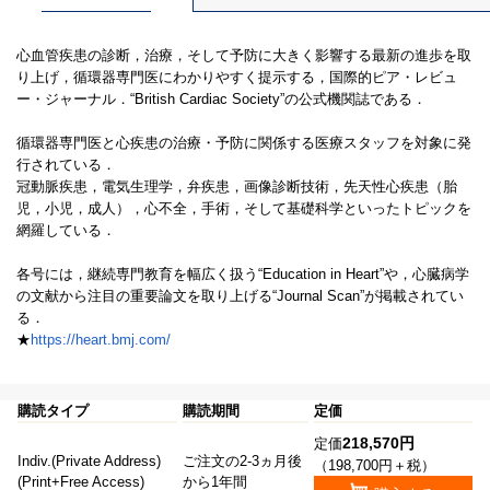
心血管疾患の診断，治療，そして予防に大きく影響する最新の進歩を取
り上げ，循環器専門医にわかりやすく提示する，国際的ピア・レビュ
ー・ジャーナル．“British Cardiac Society”の公式機関誌である．
循環器専門医と心疾患の治療・予防に関係する医療スタッフを対象に発
行されている．
冠動脈疾患，電気生理学，弁疾患，画像診断技術，先天性心疾患（胎
児，小児，成人），心不全，手術，そして基礎科学といったトピックを
網羅している．
各号には，継続専門教育を幅広く扱う“Education in Heart”や，心臓病学
の文献から注目の重要論文を取り上げる“Journal Scan”が掲載されてい
る．
★
https://heart.bmj.com/
購読タイプ
購読期間
定価
218,570円
定価
Indiv.(Private Address)
ご注文の2-3ヵ月後
（198,700円＋税）
(Print+Free Access)
から1年間