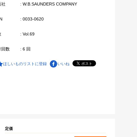
版社
: W.B.SAUNDERS COMPANY
N
: 0033-0620
数
: Vol.69
行回数
: 6 回
ほしいものリストに登録
いいね
定価