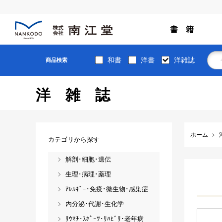
書 籍
和書
洋書
洋雑誌
商品検索
洋雑誌
ホーム
カテゴリから探す
解剖･細胞･遺伝
生理･病理･薬理
ｱﾚﾙｷﾞｰ･免疫･微生物･感染症
内分泌･代謝･生化学
ﾘｳﾏﾁ･ｽﾎﾟｰﾂ･ﾘﾊﾋﾞﾘ･老年病