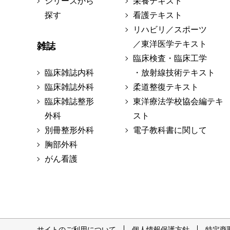
シリーズから
栄養テキスト
探す
看護テキスト
リハビリ／スポーツ
／東洋医学テキスト
雑誌
臨床検査・臨床工学
臨床雑誌内科
・放射線技術テキスト
臨床雑誌外科
柔道整復テキスト
臨床雑誌整形
東洋療法学校協会編テキ
外科
スト
別冊整形外科
電子教科書に関して
胸部外科
がん看護
サイトのご利用について
個人情報保護方針
特定商