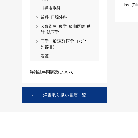
Inst. (Pri
耳鼻咽喉科
歯科･口腔外科
公衆衛生･疫学･緩和医療･統
計･法医学
医学一般(東洋医学･ｺﾝﾋﾟｭｰ
ﾀ･辞書)
看護
洋雑誌年間購読について
洋書取り扱い書店一覧