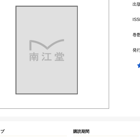
出
ISS
巻
発
イプ
購読期間