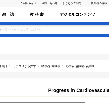
ご利用ガイド
お問い合わせ
よくあるご質問
執筆者の皆様
雑 誌
教 科 書
デジタルコンテンツ
洋雑誌
カテゴリから探す
循環器･呼吸器
心血管･循環器･高血圧
Progress in Cardiovascul