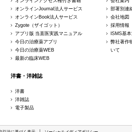
オンラインアクセス権付き書籍
会社案内
オンラインJournal法人サービス
部署別連
オンラインBook法人サービス
会社地図
Zygote（ザイゴット）
採用情報
アプリ版 当直医実践マニュアル
ISMS基
今日の治療薬アプリ
弊社著作
今日の治療薬WEB
いて
最新の臨床WEB
洋書・洋雑誌
洋書
洋雑誌
電子製品
取引法に基づく表示
ソーシャルメディアポリシー