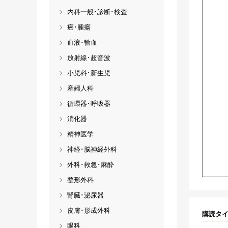
内科一般･診断･検査
癌･腫瘍
血液･輸血
放射線･超音波
小児科･新生児
産婦人科
循環器･呼吸器
消化器
精神医学
神経･脳神経外科
外科･救急･麻酔
整形外科
腎臓･泌尿器
皮膚･形成外科
購読タ
眼科