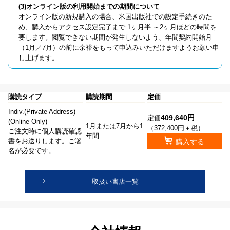
(3)オンライン版の利用開始までの期間について
オンライン版の新規購入の場合、米国出版社での設定手続きのた
め、購入からアクセス設定完了まで 1ヶ月半 ～2ヶ月ほどの時間を
要します。閲覧できない期間が発生しないよう、年間契約開始月
（1月／7月）の前に余裕をもって申込みいただけますようお願い申
し上げます。
購読タイプ
購読期間
定価
Indiv.(Private Address)
409,640円
定価
(Online Only)
1月または7月から1
（372,400円＋税）
ご注文時に個人購読確認
年間
書をお送りします。ご署
購入する
名が必要です。
取扱い書店一覧