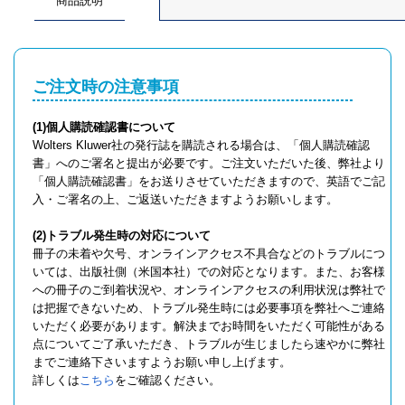
商品説明
ご注文時の注意事項
(1)個人購読確認書について
Wolters Kluwer社の発行誌を購読される場合は、「個人購読確認
書」へのご署名と提出が必要です。ご注文いただいた後、弊社より
「個人購読確認書」をお送りさせていただきますので、英語でご記
入・ご署名の上、ご返送いただきますようお願いします。
(2)トラブル発生時の対応について
冊子の未着や欠号、オンラインアクセス不具合などのトラブルにつ
いては、出版社側（米国本社）での対応となります。また、お客様
への冊子のご到着状況や、オンラインアクセスの利用状況は弊社で
は把握できないため、トラブル発生時には必要事項を弊社へご連絡
いただく必要があります。解決までお時間をいただく可能性がある
点についてご了承いただき、トラブルが生じましたら速やかに弊社
までご連絡下さいますようお願い申し上げます。
詳しくは
こちら
をご確認ください。