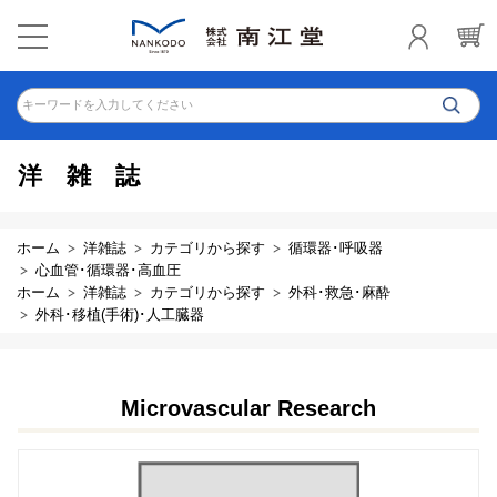
キーワードを入力してください
洋雑誌
ホーム
洋雑誌
カテゴリから探す
循環器･呼吸器
心血管･循環器･高血圧
ホーム
洋雑誌
カテゴリから探す
外科･救急･麻酔
外科･移植(手術)･人工臓器
Microvascular Research