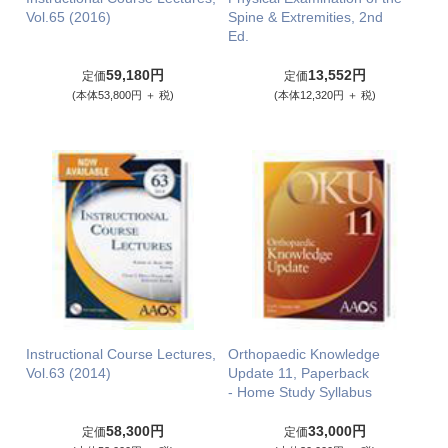
Vol.65 (2016)
Spine & Extremities, 2nd
Ed.
59,180円
13,552円
定価
定価
(本体53,800円 ＋ 税)
(本体12,320円 ＋ 税)
Instructional Course Lectures,
Orthopaedic Knowledge
Vol.63 (2014)
Update 11, Paperback
- Home Study Syllabus
58,300円
33,000円
定価
定価