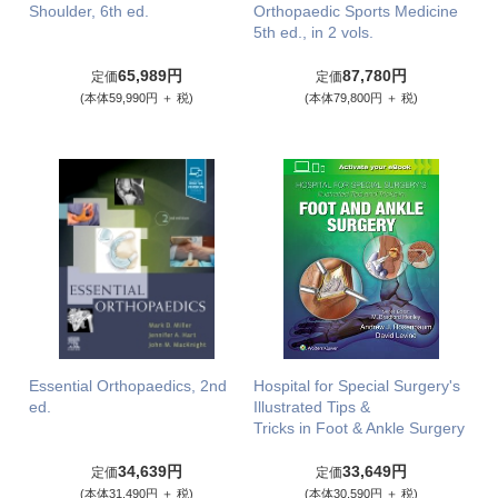
Shoulder, 6th ed.
Orthopaedic Sports Medicine
5th ed., in 2 vols.
65,989円
87,780円
定価
定価
(本体59,990円 ＋ 税)
(本体79,800円 ＋ 税)
Essential Orthopaedics, 2nd
Hospital for Special Surgery's
ed.
Illustrated Tips &
Tricks in Foot & Ankle Surgery
34,639円
33,649円
定価
定価
(本体31,490円 ＋ 税)
(本体30,590円 ＋ 税)