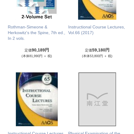
Rothman-Simeone &
Instructional Course Lectures,
Herkowitz's the Spine, 7th ed.,
Vol.66 (2017)
In 2 vols.
90,189円
59,180円
定価
定価
(本体81,990円 ＋ 税)
(本体53,800円 ＋ 税)
Instructional Course Lectures,
Physical Examination of the