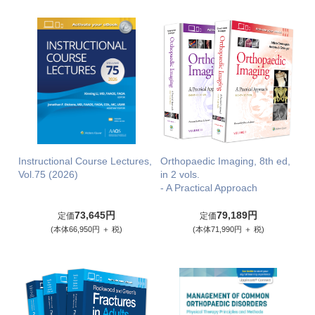
Instructional Course Lectures,
Orthopaedic Imaging, 8th ed,
Vol.75 (2026)
in 2 vols.
- A Practical Approach
73,645円
79,189円
定価
定価
(本体66,950円 ＋ 税)
(本体71,990円 ＋ 税)