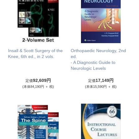
Insall & Scott Surgery of the
Orthopaedic Neurology, 2nd
Knee, 6th ed., in 2 vols.
ed.
- A Diagnostic Guide to
Neurologic Levels
92,609円
17,149円
定価
定価
(本体84,190円 ＋ 税)
(本体15,590円 ＋ 税)