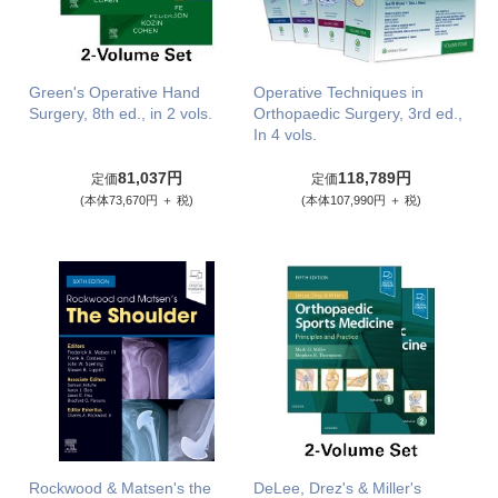
Green's Operative Hand
Operative Techniques in
Surgery, 8th ed., in 2 vols.
Orthopaedic Surgery, 3rd ed.,
In 4 vols.
81,037円
118,789円
定価
定価
(本体73,670円 ＋ 税)
(本体107,990円 ＋ 税)
Rockwood & Matsen's the
DeLee, Drez's & Miller's