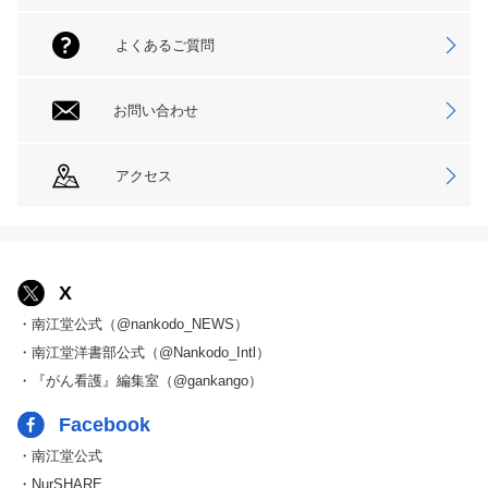
よくあるご質問
お問い合わせ
アクセス
X
・南江堂公式（@nankodo_NEWS）
・南江堂洋書部公式（@Nankodo_Intl）
・『がん看護』編集室（@gankango）
Facebook
・南江堂公式
・NurSHARE