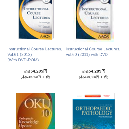
Instructional Course Lectures,
Instructional Course Lectures,
Vol.61 (2012)
Vol.60 (2011) with DVD
(With DVD-ROM)
54,285円
54,285円
定価
定価
(本体49,350円 ＋ 税)
(本体49,350円 ＋ 税)