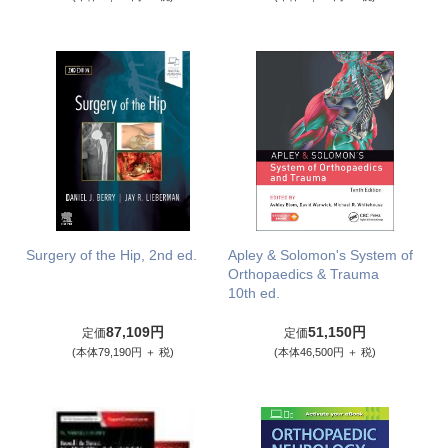
Surgery of the Hip, 2nd ed.
Apley & Solomon's System of
Orthopaedics & Trauma
10th ed.
87,109円
51,150円
定価
定価
(本体79,190円 ＋ 税)
(本体46,500円 ＋ 税)