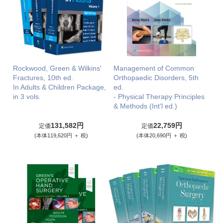
Rockwood, Green & Wilkins'
Management of Common
Fractures, 10th ed.
Orthopaedic Disorders, 5th
In Adults & Children Package,
ed.
in 3 vols.
- Physical Therapy Principles
& Methods (Int'l ed.)
131,582円
22,759円
定価
定価
(本体119,620円 ＋ 税)
(本体20,690円 ＋ 税)