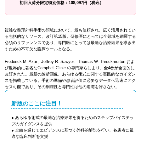
初回入荷分限定特別価格：108,097円（税込）
複雑な整形外科手術の領域において、最も信頼され、広く活用されてい
る包括的なリソース、改訂第15版。研修医にとっては全領域を網羅する
必須のリファレンスであり、専門医にとっては最適な治療結果を導き出
すための不可欠な臨床ツールとなる。
Frederick M. Azar、Jeffrey R. Sawyer、Thomas W. Throckmorton およ
び世界的に著名なCampbell Clinic の専門家らにより、全4巻が全面的に
改訂された。最新の診断画像、あらゆる術式に関する実践的なガイダン
スを掲載している。手術の準備や患者評価に必要なデータへ迅速にアク
セス可能であり、その網羅性と専門性は他の追随を許さない。
新版のここに注目！
● あらゆる術式の最適な治療結果を得るためのステップバイステッ
プのガイダンスを提供
● 全編を通じてエビデンスに基づく外科的解説を行い、各患者に最
適な臨床判断を支援