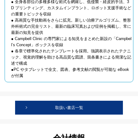
● 全身各部位の多種多様な術式を網羅し、低侵襲・経皮的手法、3
D プリンティング、カスタムインプラント、ロボット支援手術など
の重要トピックを収録
● 高画質な手技動画をさらに拡充。新しい治療アルゴリズム、整形
外科術式の完全リスト、最新の臨床写真および症例を掲載し、常に
最新の知見を提供
● Campbell Clinic の専門家による知見をまとめた新設の「Campbel
l’s Concept」ボックスを収録
● 各章で標準化されたテンプレートを採用。強調表示されたテクニ
ック、視覚的理解を助ける高品質な図譜、箇条書きによる簡潔な記
述で構成
●PC やタブレットで全文、図表、参考文献の閲覧が可能な eBook
が付属
取扱い書店一覧