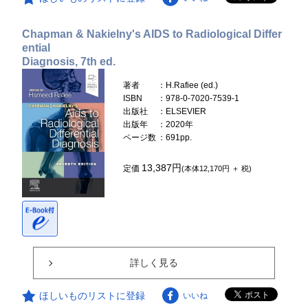
Chapman & Nakielny's AIDS to Radiological Differ
ential
Diagnosis, 7th ed.
著者
：H.Rafiee (ed.)
ISBN
：978-0-7020-7539-1
出版社
：ELSEVIER
出版年
：2020年
ページ数
：691pp.
13,387円
定価
(本体12,170円 ＋ 税)
詳しく見る
ほしいものリストに登録
いいね