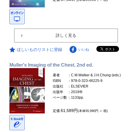
詳しく見る
ほしいものリストに登録
いいね
Muller's Imaging of the Chest, 2nd ed.
著者
：C.M.Walker & J.H.Chung (eds.)
ISBN
：978-0-323-46225-9
出版社
：ELSEVIER
出版年
：2019年
ページ数
：1133pp.
61,589円
定価
(本体55,990円 ＋ 税)