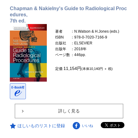
Chapman & Nakielny's Guide to Radiological Proc
edures,
7th ed.
著者
：N.Watson & H.Jones (eds.)
ISBN
：978-0-7020-7166-9
出版社
：ELSEVIER
出版年
：2018年
ページ数
：446pp.
11,154円
定価
(本体10,140円 ＋ 税)
詳しく見る
ほしいものリストに登録
いいね