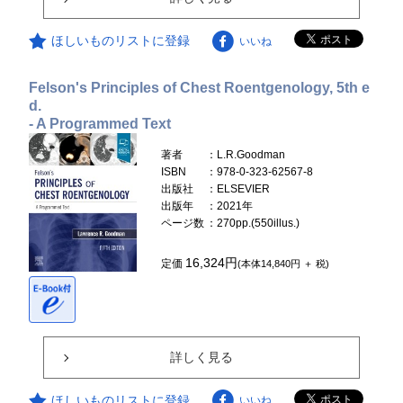
ほしいものリストに登録
いいね
Felson's Principles of Chest Roentgenology, 5th e
d.
- A Programmed Text
著者
：L.R.Goodman
ISBN
：978-0-323-62567-8
出版社
：ELSEVIER
出版年
：2021年
ページ数
：270pp.(550illus.)
16,324円
定価
(本体14,840円 ＋ 税)
詳しく見る
ほしいものリストに登録
いいね