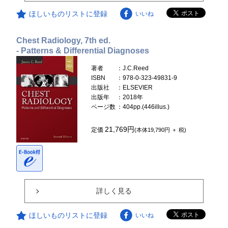
ほしいものリストに登録
いいね
Chest Radiology, 7th ed.
- Patterns & Differential Diagnoses
著者
：J.C.Reed
ISBN
：978-0-323-49831-9
出版社
：ELSEVIER
出版年
：2018年
ページ数
：404pp.(446illus.)
21,769円
定価
(本体19,790円 ＋ 税)
詳しく見る
ほしいものリストに登録
いいね