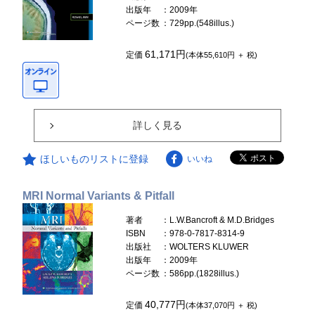
出版年
：2009年
ページ数
：729pp.(548illus.)
61,171円
定価
(本体55,610円 ＋ 税)
詳しく見る
ほしいものリストに登録
いいね
MRI Normal Variants & Pitfall
著者
：L.W.Bancroft & M.D.Bridges
ISBN
：978-0-7817-8314-9
出版社
：WOLTERS KLUWER
出版年
：2009年
ページ数
：586pp.(1828illus.)
40,777円
定価
(本体37,070円 ＋ 税)