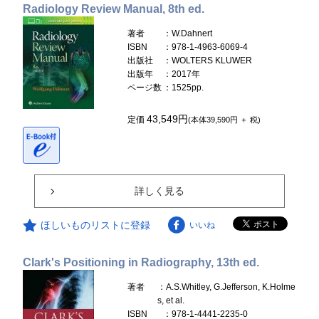
Radiology Review Manual, 8th ed.
著者
：W.Dahnert
ISBN
：978-1-4963-6069-4
出版社
：WOLTERS KLUWER
出版年
：2017年
ページ数
：1525pp.
43,549円
定価
(本体39,590円 ＋ 税)
詳しく見る
ほしいものリストに登録
いいね
Clark's Positioning in Radiography, 13th ed.
著者
：A.S.Whitley, G.Jefferson, K.Holme
s, et al.
ISBN
：978-1-4441-2235-0