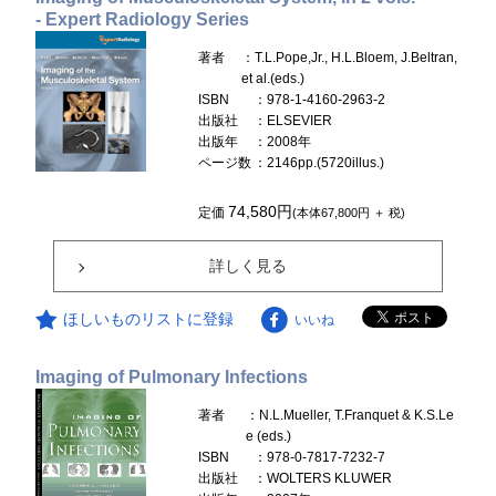
- Expert Radiology Series
著者
：T.L.Pope,Jr., H.L.Bloem, J.Beltran,
et al.(eds.)
ISBN
：978-1-4160-2963-2
出版社
：ELSEVIER
出版年
：2008年
ページ数
：2146pp.(5720illus.)
74,580円
定価
(本体67,800円 ＋ 税)
詳しく見る
ほしいものリストに登録
いいね
Imaging of Pulmonary Infections
著者
：N.L.Mueller, T.Franquet & K.S.Le
e (eds.)
ISBN
：978-0-7817-7232-7
出版社
：WOLTERS KLUWER