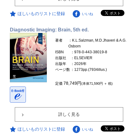
ほしいものリストに登録
いいね
Diagnostic Imaging: Brain, 5th ed.
著者
：K.L.Salzman, M.D.Jhaveri & A.G.
Osborn
ISBN
：978-0-443-38019-8
出版社
：ELSEVIER
出版年
：2026年
ページ数
：1273pp.(7934illus.)
78,749円
定価
(本体71,590円 ＋ 税)
詳しく見る
ほしいものリストに登録
いいね