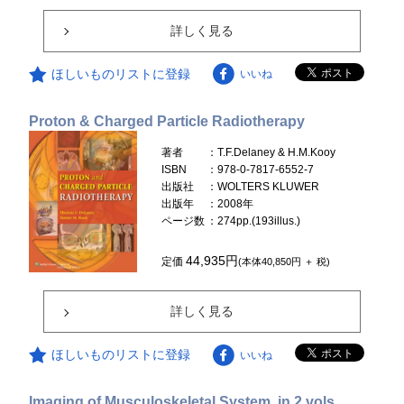
詳しく見る
ほしいものリストに登録
いいね
Proton & Charged Particle Radiotherapy
著者
：T.F.Delaney & H.M.Kooy
ISBN
：978-0-7817-6552-7
出版社
：WOLTERS KLUWER
出版年
：2008年
ページ数
：274pp.(193illus.)
44,935円
定価
(本体40,850円 ＋ 税)
詳しく見る
ほしいものリストに登録
いいね
Imaging of Musculoskeletal System, in 2 vols.