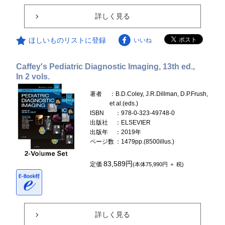
詳しく見る
ほしいものリストに登録
いいね
Caffey's Pediatric Diagnostic Imaging, 13th ed.,
In 2 vols.
著者
：B.D.Coley, J.R.Dillman, D.P.Frush,
et al.(eds.)
ISBN
：978-0-323-49748-0
出版社
：ELSEVIER
出版年
：2019年
ページ数
：1479pp.(8500illus.)
83,589円
定価
(本体75,990円 ＋ 税)
詳しく見る