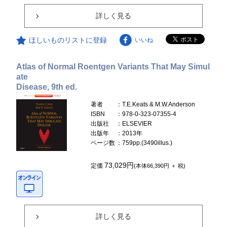
詳しく見る
ほしいものリストに登録
いいね
Atlas of Normal Roentgen Variants That May Simul
ate
Disease, 9th ed.
著者
：T.E.Keats & M.W.Anderson
ISBN
：978-0-323-07355-4
出版社
：ELSEVIER
出版年
：2013年
ページ数
：759pp.(3490illus.)
73,029円
定価
(本体66,390円 ＋ 税)
詳しく見る