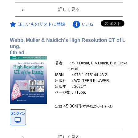
詳しく見る
ほしいものリストに登録
いいね
Webb, Muller & Naidich's High Resolution CT of L
ung,
6th ed.
著者
：S.R.Desai, D.A.Lynch, B.M.Elicke
r, et al.
ISBN
：978-1-975144-43-2
出版社
：WOLTERS KLUWER
出版年
：2021年
ページ数
：715pp.
45,364円
定価
(本体41,240円 ＋ 税)
詳しく見る