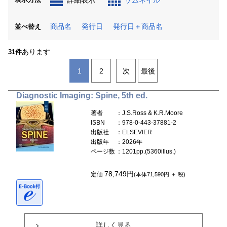
詳細表示
サムネイル
商品名
発行日
発行日＋商品名
並べ替え
あります
31件
1
2
次
最後
Diagnostic Imaging: Spine, 5th ed.
著者
：J.S.Ross & K.R.Moore
ISBN
：978-0-443-37881-2
出版社
：ELSEVIER
出版年
：2026年
ページ数
：1201pp.(5360illus.)
78,749円
定価
(本体71,590円 ＋ 税)
詳しく見る