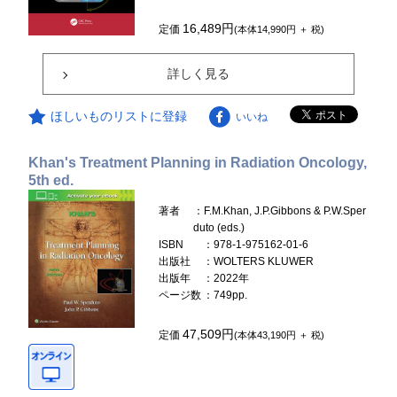
16,489円
定価
(本体14,990円 ＋ 税)
詳しく見る
ほしいものリストに登録
いいね
Khan's Treatment Planning in Radiation Oncology,
5th ed.
著者
：F.M.Khan, J.P.Gibbons & P.W.Sper
duto (eds.)
ISBN
：978-1-975162-01-6
出版社
：WOLTERS KLUWER
出版年
：2022年
ページ数
：749pp.
47,509円
定価
(本体43,190円 ＋ 税)