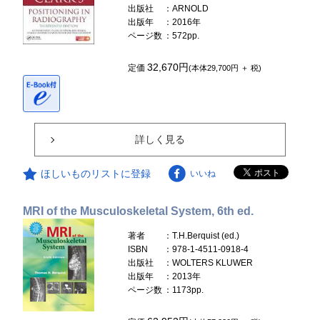
出版社
：ARNOLD
出版年
：2016年
ページ数
：572pp.
32,670円
定価
(本体29,700円 ＋ 税)
詳しく見る
ほしいものリストに登録
いいね
MRI of the Musculoskeletal System, 6th ed.
著者
：T.H.Berquist (ed.)
ISBN
：978-1-4511-0918-4
出版社
：WOLTERS KLUWER
出版年
：2013年
ページ数
：1173pp.