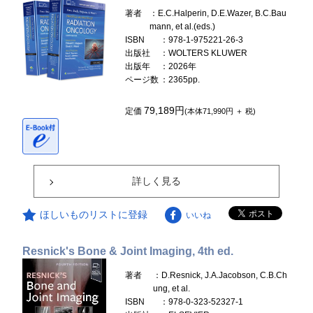
著者
：E.C.Halperin, D.E.Wazer, B.C.Bau
mann, et al.(eds.)
ISBN
：978-1-975221-26-3
出版社
：WOLTERS KLUWER
出版年
：2026年
ページ数
：2365pp.
79,189円
定価
(本体71,990円 ＋ 税)
詳しく見る
ほしいものリストに登録
いいね
Resnick's Bone & Joint Imaging, 4th ed.
著者
：D.Resnick, J.A.Jacobson, C.B.Ch
ung, et al.
ISBN
：978-0-323-52327-1