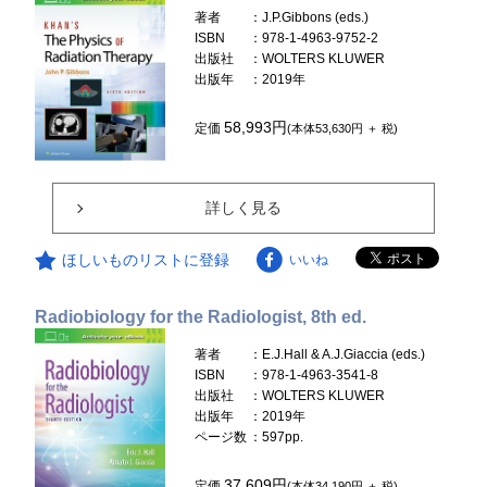
著者
：J.P.Gibbons (eds.)
ISBN
：978-1-4963-9752-2
出版社
：WOLTERS KLUWER
出版年
：2019年
58,993円
定価
(本体53,630円 ＋ 税)
詳しく見る
ほしいものリストに登録
いいね
Radiobiology for the Radiologist, 8th ed.
著者
：E.J.Hall & A.J.Giaccia (eds.)
ISBN
：978-1-4963-3541-8
出版社
：WOLTERS KLUWER
出版年
：2019年
ページ数
：597pp.
37,609円
定価
(本体34,190円 ＋ 税)