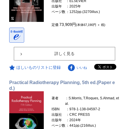
出版社
：ELSEVIER
出版年
：2025年
ページ数
：1252pp.(3270illus.)
73,909円
定価
(本体67,190円 ＋ 税)
詳しく見る
ほしいものリストに登録
いいね
Practical Radiotherapy Planning, 5th ed.(Paper e
d.)
著者
：S.Morris, T.Roques, S.Ahmad, et
al.
ISBN
：978-1-138-04597-2
出版社
：CRC PRESS
出版年
：2024年
ページ数
：441pp.(216illus.)