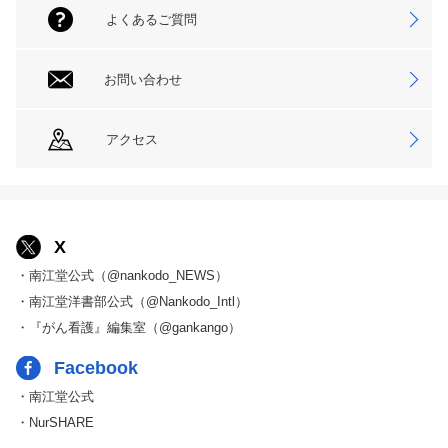
よくあるご質問
お問い合わせ
アクセス
X
・南江堂公式（@nankodo_NEWS）
・南江堂洋書部公式（@Nankodo_Intl）
・『がん看護』編集室（@gankango）
Facebook
・南江堂公式
・NurSHARE