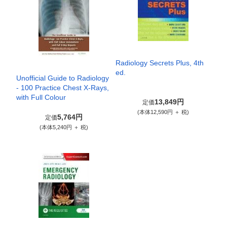
Radiology Secrets Plus, 4th
ed.
Unofficial Guide to Radiology
- 100 Practice Chest X-Rays,
with Full Colour
13,849円
定価
(本体12,590円 ＋ 税)
5,764円
定価
(本体5,240円 ＋ 税)