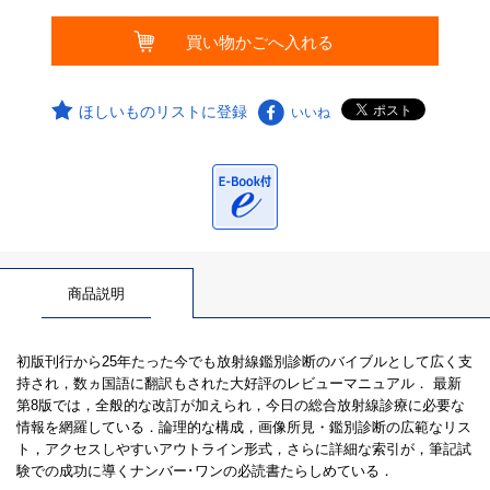
ほしいものリストに登録
いいね
商品説明
初版刊行から25年たった今でも放射線鑑別診断のバイブルとして広く支
持され，数ヵ国語に翻訳もされた大好評のレビューマニュアル． 最新
第8版では，全般的な改訂が加えられ，今日の総合放射線診療に必要な
情報を網羅している．論理的な構成，画像所見・鑑別診断の広範なリス
ト，アクセスしやすいアウトライン形式，さらに詳細な索引が，筆記試
験での成功に導くナンバー･ワンの必読書たらしめている．