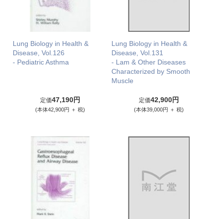
Lung Biology in Health &
Lung Biology in Health &
Disease, Vol.126
Disease, Vol.131
- Pediatric Asthma
- Lam & Other Diseases
Characterized by Smooth
Muscle
47,190円
42,900円
定価
定価
(本体42,900円 ＋ 税)
(本体39,000円 ＋ 税)