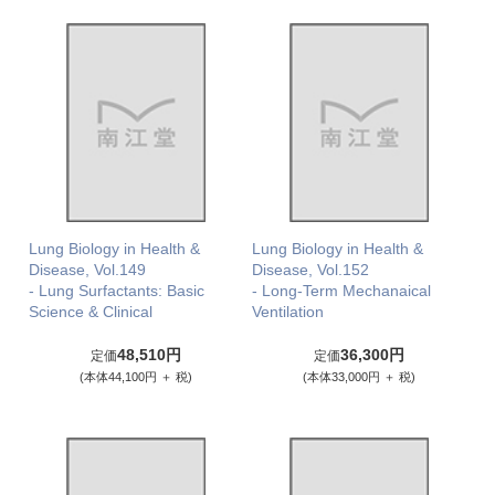
Lung Biology in Health &
Lung Biology in Health &
Disease, Vol.149
Disease, Vol.152
- Lung Surfactants: Basic
- Long-Term Mechanaical
Science & Clinical
Ventilation
48,510円
36,300円
定価
定価
(本体44,100円 ＋ 税)
(本体33,000円 ＋ 税)