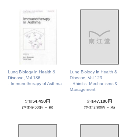
Lung Biology in Health &
Lung Biology in Health &
Disease, Vol.136
Disease, Vol.123
- Immunotherapy of Asthma
- Rhinitis: Mechanisms &
Management
54,450円
47,190円
定価
定価
(本体49,500円 ＋ 税)
(本体42,900円 ＋ 税)