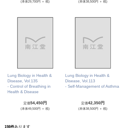
(本体29,700円 ＋ 税)
(本体38,500円 ＋ 税)
Lung Biology in Health &
Lung Biology in Health &
Disease, Vol.135
Disease, Vol.113
- Control of Breathing in
- Self-Management of Asthma
Health & Disease
54,450円
42,350円
定価
定価
(本体49,500円 ＋ 税)
(本体38,500円 ＋ 税)
あります
198件