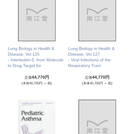
Lung Biology in Health &
Lung Biology in Health &
Disease, Vol.125
Disease, Vol.127
- Interleukin-5: from Molecule
- Viral Infections of the
to Drug Target for
Respiratory Tract
44,770円
44,770円
定価
定価
(本体40,700円 ＋ 税)
(本体40,700円 ＋ 税)