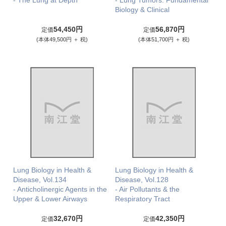
- The Lung at Depth
- Lung Tumors: Fundamental
Biology & Clinical
54,450円
56,870円
定価
定価
(本体49,500円 ＋ 税)
(本体51,700円 ＋ 税)
Lung Biology in Health &
Lung Biology in Health &
Disease, Vol.134
Disease, Vol.128
- Anticholinergic Agents in the
- Air Pollutants & the
Upper & Lower Airways
Respiratory Tract
32,670円
42,350円
定価
定価