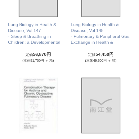
Lung Biology in Health &
Lung Biology in Health &
Disease, Vol.147
Disease, Vol.148
- Sleep & Breathing in
- Pulmonary & Peripheral Gas
Children: a Developmental
Exchange in Health &
56,870円
54,450円
定価
定価
(本体51,700円 ＋ 税)
(本体49,500円 ＋ 税)