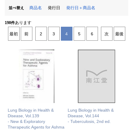
商品名
発行日
発行日＋商品名
並べ替え
あります
198件
最初
前
2
3
4
5
6
次
最後
Lung Biology in Health &
Lung Biology in Health &
Disease, Vol.139
Disease, Vol.144
- New & Exploratory
- Tuberculosis, 2nd ed.
Therapeutic Agents for Ashma