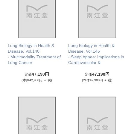
Lung Biology in Health &
Lung Biology in Health &
Disease, Vol.140
Disease, Vol.146
- Multimodality Treatment of
- Sleep Apnea: Implications in
Lung Cancer
Cardiovascular &
47,190円
47,190円
定価
定価
(本体42,900円 ＋ 税)
(本体42,900円 ＋ 税)