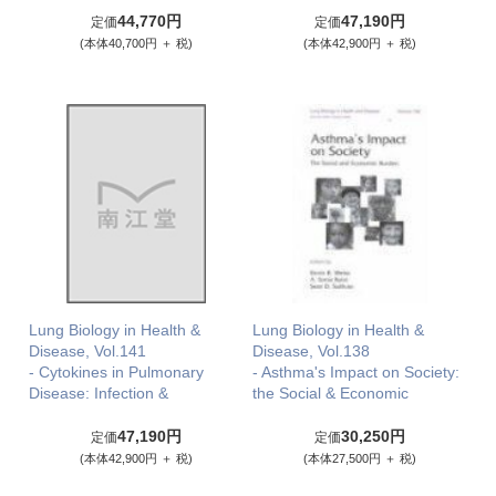
44,770円
47,190円
定価
定価
(本体40,700円 ＋ 税)
(本体42,900円 ＋ 税)
Lung Biology in Health &
Lung Biology in Health &
Disease, Vol.141
Disease, Vol.138
- Cytokines in Pulmonary
- Asthma's Impact on Society:
Disease: Infection &
the Social & Economic
47,190円
30,250円
定価
定価
(本体42,900円 ＋ 税)
(本体27,500円 ＋ 税)