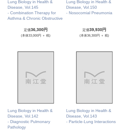
Lung Biology in Health &
Lung Biology in Health &
Disease, Vol.145
Disease, Vol.150
- Combination Therapy for
- Nosocomial Pneumonia
Asthma & Chronic Obstructive
36,300円
39,930円
定価
定価
(本体33,000円 ＋ 税)
(本体36,300円 ＋ 税)
Lung Biology in Health &
Lung Biology in Health &
Disease, Vol.142
Disease, Vol.143
- Diagnostic Pulmonary
- Particle-Lung Interactions
Pathology