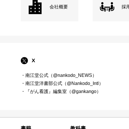
会社概要
採
X
・南江堂公式（@nankodo_NEWS）
・南江堂洋書部公式（@Nankodo_Intl）
・『がん看護』編集室（@gankango）
書籍
教科書