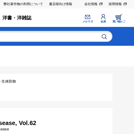
弊社著作物の利用について
書店様向け情報
会社情報
採用情報
洋書・洋雑誌
メルマガ
会員
買い物かご
植･生体防御
sease, Vol.62
isease