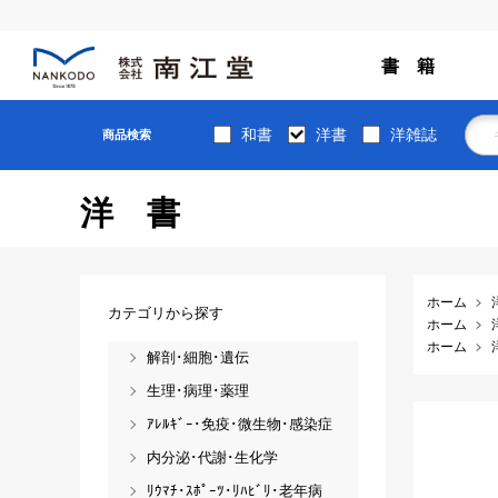
書 籍
和書
洋書
洋雑誌
商品検索
洋書
ホーム
カテゴリから探す
ホーム
ホーム
解剖･細胞･遺伝
生理･病理･薬理
ｱﾚﾙｷﾞｰ･免疫･微生物･感染症
内分泌･代謝･生化学
ﾘｳﾏﾁ･ｽﾎﾟｰﾂ･ﾘﾊﾋﾞﾘ･老年病