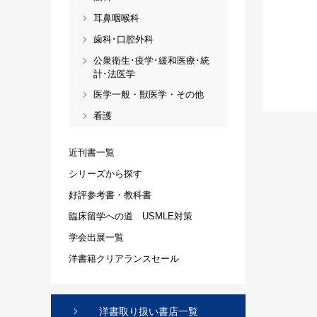
耳鼻咽喉科
歯科･口腔外科
公衆衛生･疫学･緩和医療･統
計･法医学
医学一般・獣医学・その他
看護
近刊書一覧
シリーズから探す
好評参考書・教科書
臨床留学への道 USMLE対策
学会出展一覧
洋書籍クリアランスセール
洋書取り扱い書店一覧