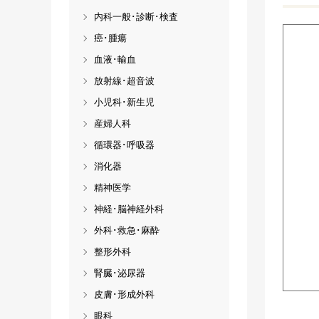
内科一般･診断･検査
癌･腫瘍
血液･輸血
放射線･超音波
小児科･新生児
産婦人科
循環器･呼吸器
消化器
精神医学
神経･脳神経外科
外科･救急･麻酔
整形外科
腎臓･泌尿器
皮膚･形成外科
眼科