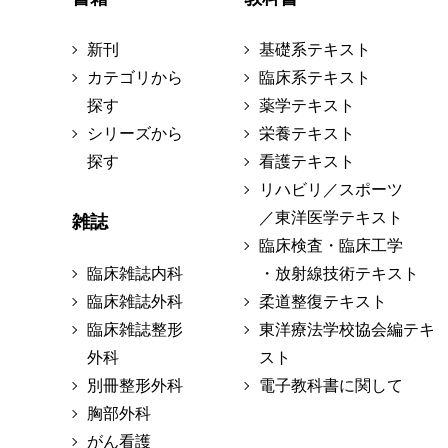
新刊
基礎系テキスト
カテゴリから
臨床系テキスト
探す
薬学テキスト
シリーズから
栄養テキスト
探す
看護テキスト
リハビリ／スポーツ
／東洋医学テキスト
雑誌
臨床検査・臨床工学
臨床雑誌内科
・放射線技術テキスト
臨床雑誌外科
柔道整復テキスト
臨床雑誌整形
東洋療法学校協会編テキ
外科
スト
別冊整形外科
電子教科書に関して
胸部外科
がん看護