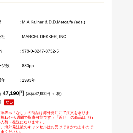
者
: M.A.Kaliner & D.D.Metcalfe (eds.)
版社
: MARCEL DEKKER, INC.
N
: 978-0-8247-8732-5
ージ数
: 880pp.
版年
: 1993年
47,190円
価
(本体42,900円 ＋ 税)
庫
在庫表示「なし」の商品は海外発注にて注文を承りま
。概ね4～6週間で取寄可能です（「近刊」の商品は刊行
の入荷・発送になります）。
お、海外発注後のキャンセルはお受けできかねますので
了承ください。