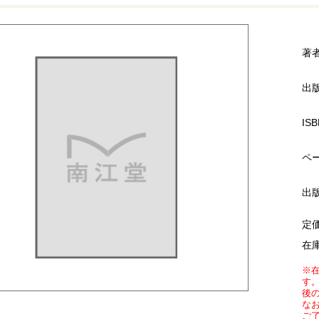
著
出
ISB
ペ
出
定
在
※
す
後
な
ご