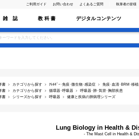
ご利用ガイド
お問い合わせ
よくあるご質問
執筆者の皆様
雑 誌
教 科 書
デジタルコンテンツ
洋書
カテゴリから探す
ｱﾚﾙｷﾞｰ･免疫･微生物･感染症
免疫･血清･BRM･移
洋書
カテゴリから探す
循環器･呼吸器
呼吸器･肺･気管･胸部疾患
洋書
シリーズから探す
呼吸器
健康と疾病の肺病理シリーズ
Lung Biology in Health & Di
- The Mast Cell in Health & D