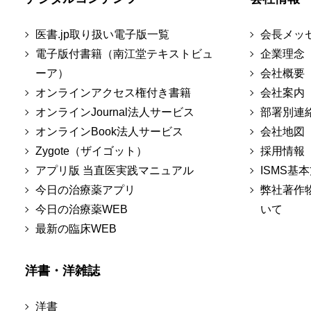
医書.jp取り扱い電子版一覧
会長メッ
電子版付書籍（南江堂テキストビュ
企業理念
ーア）
会社概要
オンラインアクセス権付き書籍
会社案内
オンラインJournal法人サービス
部署別連
オンラインBook法人サービス
会社地図
Zygote（ザイゴット）
採用情報
アプリ版 当直医実践マニュアル
ISMS基
今日の治療薬アプリ
弊社著作
今日の治療薬WEB
いて
最新の臨床WEB
洋書・洋雑誌
洋書