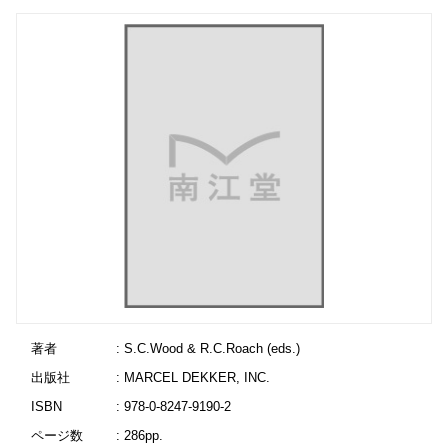
著者
: S.C.Wood & R.C.Roach (eds.)
出版社
: MARCEL DEKKER, INC.
ISBN
: 978-0-8247-9190-2
ページ数
: 286pp.