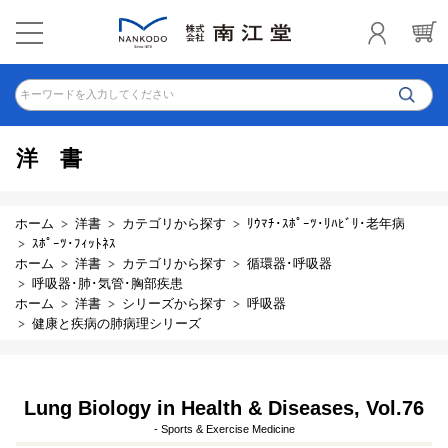
キーワードを入力してください
洋書
ホーム
洋書
カテゴリから探す
ﾘｳﾏﾁ･ｽﾎﾟｰﾂ･ﾘﾊﾋﾞﾘ･老年病
ｽﾎﾟｰﾂ･ﾌｨｯﾄﾈｽ
ホーム
洋書
カテゴリから探す
循環器･呼吸器
呼吸器･肺･気管･胸部疾患
ホーム
洋書
シリーズから探す
呼吸器
健康と疾病の肺病理シリーズ
Lung Biology in Health & Diseases, Vol.76
- Sports & Exercise Medicine