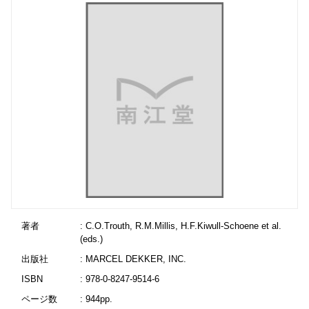
著者
: C.O.Trouth, R.M.Millis, H.F.Kiwull-Schoene et al.
(eds.)
出版社
: MARCEL DEKKER, INC.
ISBN
: 978-0-8247-9514-6
ページ数
: 944pp.