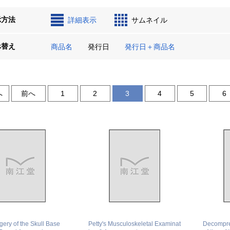
示方法
詳細表示
サムネイル
べ替え
商品名
発行日
発行日＋商品名
へ
前へ
1
2
3
4
5
6
ery of the Skull Base
Petty's Musculoskeletal Examinat
Decompre