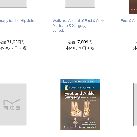
rapy for the Hip Joint
Watkins' Manual of Foot & Ankle
Foot & A
Medicine & Surgery,
5th ed.
31,636円
17,809円
定価
定価
本体28,760円 ＋ 税)
(本体16,190円 ＋ 税)
(本