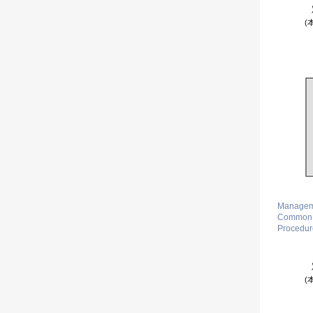
(
Manageme
Common 
Procedur
(