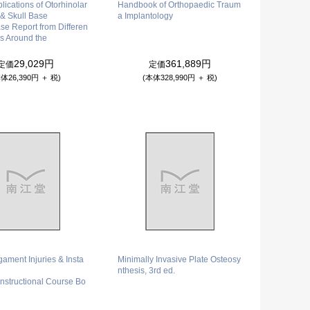
ications of Otorhinolar
Handbook of Orthopaedic Traum
& Skull Base
a Implantology
se Report from Differen
s Around the
29,029円
361,889円
定価
定価
体26,390円 ＋ 税)
(本体328,990円 ＋ 税)
gament Injuries & Insta
Minimally Invasive Plate Osteosy
nthesis, 3rd ed.
nstructional Course Bo