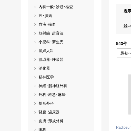
内科一般･診断･検査
表
癌･腫瘍
血液･輸血
並
放射線･超音波
小児科･新生児
543
件
産婦人科
最初
循環器･呼吸器
消化器
精神医学
神経･脳神経外科
外科･救急･麻酔
整形外科
腎臓･泌尿器
皮膚･形成外科
Radiosurg
眼科