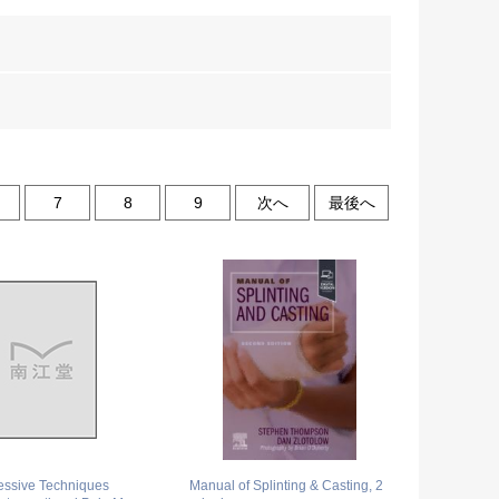
7
8
9
次へ
最後へ
ssive Techniques
Manual of Splinting & Casting, 2