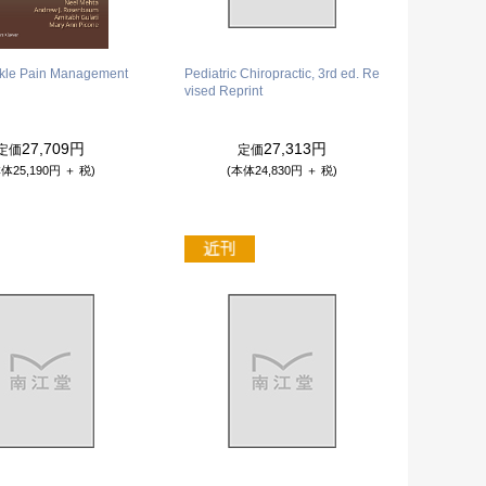
nkle Pain Management
Pediatric Chiropractic, 3rd ed. Re
vised Reprint
27,709円
27,313円
定価
定価
体25,190円 ＋ 税)
(本体24,830円 ＋ 税)