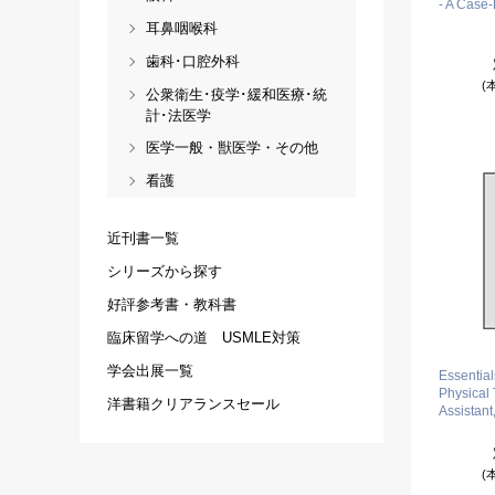
- A Case
耳鼻咽喉科
歯科･口腔外科
(
公衆衛生･疫学･緩和医療･統
計･法医学
医学一般・獣医学・その他
看護
近刊書一覧
シリーズから探す
好評参考書・教科書
臨床留学への道 USMLE対策
学会出展一覧
Essential
Physical 
洋書籍クリアランスセール
Assistant
(