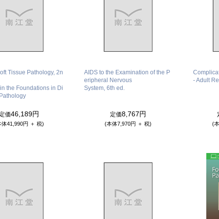
ft Tissue Pathology, 2n
AIDS to the Examination of the P
Complicat
eripheral Nervous
- Adult R
in the Foundations in Di
System, 6th ed.
 Pathology
46,189円
8,767円
定価
定価
本体41,990円 ＋ 税)
(本体7,970円 ＋ 税)
(本