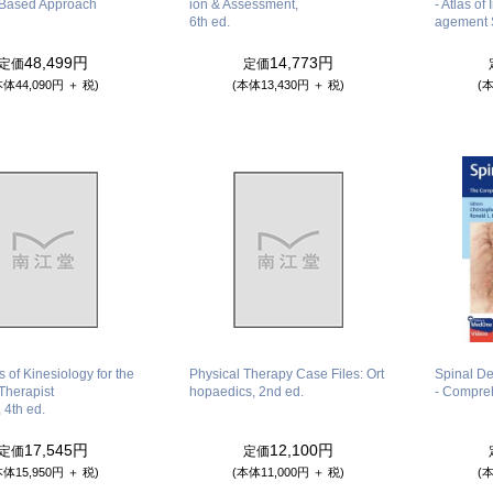
-Based Approach
ion & Assessment,
- Atlas of
6th ed.
agement 
48,499円
14,773円
定価
定価
本体44,090円 ＋ 税)
(本体13,430円 ＋ 税)
(本
s of Kinesiology for the
Physical Therapy Case Files: Ort
Spinal De
Therapist
hopaedics, 2nd ed.
- Compre
, 4th ed.
17,545円
12,100円
定価
定価
本体15,950円 ＋ 税)
(本体11,000円 ＋ 税)
(本