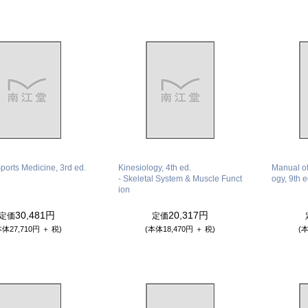
Sports Medicine, 3rd ed.
Kinesiology, 4th ed.
Manual of
- Skeletal System & Muscle Funct
ogy, 9th e
ion
30,481円
20,317円
定価
定価
本体27,710円 ＋ 税)
(本体18,470円 ＋ 税)
(本