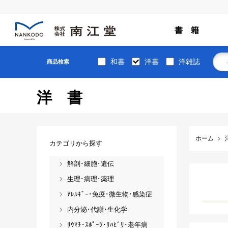
書 籍
和書
洋書
洋雑誌
商品検索
洋書
ホーム
カテゴリから探す
解剖･細胞･遺伝
生理･病理･薬理
ｱﾚﾙｷﾞｰ･免疫･微生物･感染症
内分泌･代謝･生化学
ﾘｳﾏﾁ･ｽﾎﾟｰﾂ･ﾘﾊﾋﾞﾘ･老年病