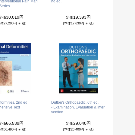
 Interventional Pain Man
nd ed.
Series
30,019円
19,393円
定価
定価
体27,290円 ＋ 税)
(本体17,630円 ＋ 税)
formities, 2nd ed.
Dutton's Orthopaedic, 6th ed.
hensive Text
- Examination, Evaluation & Inter
vention
66,539円
29,040円
定価
定価
体60,490円 ＋ 税)
(本体26,400円 ＋ 税)