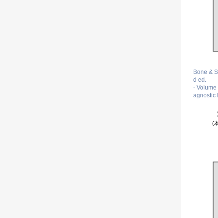
Bone & So
d ed.
- Volume 
agnostic
(