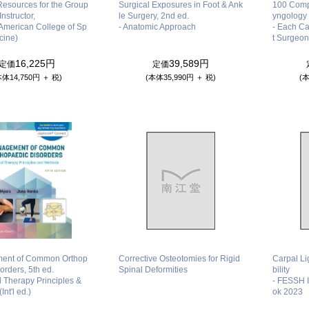
esources for the Group
Surgical Exposures in Foot & Ank
100 Compl
nstructor,
le Surgery, 2nd ed.
yngology 
(American College of Sp
- Anatomic Approach
- Each Ca
cine)
t Surgeon
16,225円
39,589円
定価
定価
本体14,750円 ＋ 税)
(本体35,990円 ＋ 税)
(本
ent of Common Orthop
Corrective Osteotomies for Rigid
Carpal Li
orders, 5th ed.
Spinal Deformities
bility
l Therapy Principles &
- FESSH I
nt'l ed.)
ok 2023