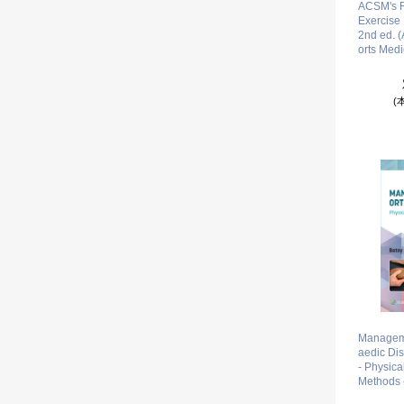
ACSM's R
Exercise I
2nd ed. 
orts Medi
(
Managem
aedic Dis
- Physica
Methods (I