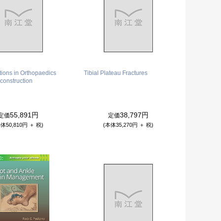
ions in Orthopaedics
Tibial Plateau Fractures
econstruction
55,891円
38,797円
定価
定価
体50,810円 ＋ 税)
(本体35,270円 ＋ 税)