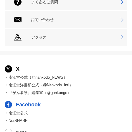
よくあるご質問
お問い合わせ
アクセス
X
・南江堂公式（@nankodo_NEWS）
・南江堂洋書部公式（@Nankodo_Intl）
・『がん看護』編集室（@gankango）
Facebook
・南江堂公式
・NurSHARE