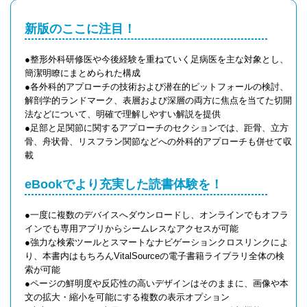
新版のここに注目！
●整形外科研修医や今後経験を重ねていく足病医を主な対象とし、
簡潔明瞭にまとめられた構成
●各外科的アプローチの技術および潜在的ピットフォールの検討、
解剖学的ランドマーク、表層および深層の両方に焦点を当てた切開
法などについて、明確で理解しやすい解説を提供
●足部と足関節に関するアプローチのセクションでは、距骨、立方
骨、舟状骨、リスフラン関節などへの外科的アプローチも併せて収
載
eBookでより充実した読書体験を！
●一度に複数のデバイスへダウンロードし、オンラインでもオフラ
インでも専用アプリからシームレスなアクセスが可能
●強力な検索ツールとスマートなナビゲーションクロスリンクによ
り、本書内はもちろんVitalSourceの電子書籍ライブラリ全体の検
索が可能
●ページの鮮明度や反応性の高いデザインはそのままに、画像や本
文の拡大・縮小を可能にする複数の表示オプション